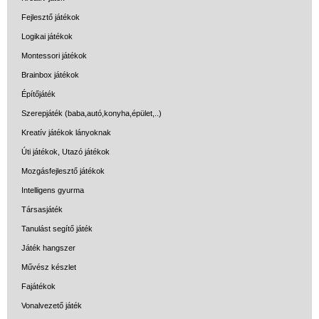
(baba,autó,konyha,épület,..)
Fejlesztő játékok
Logikai játékok
Tanulást segítő játék
Montessori játékok
Társasjáték
Brainbox játékok
Tudományos játék
Építőjáték
Szerepjáték (baba,autó,konyha,épület,..)
Úti játékok, Utazó játékok
Kreatív játékok lányoknak
Ügyességi játékok
Úti játékok, Utazó játékok
CSAK NÁLUNK - Egyedi
Mozgásfejlesztő játékok
játékok
Intelligens gyurma
Társasjáték
Tanulást segítő játék
Játék hangszer
Művész készlet
Fajátékok
Vonalvezető játék