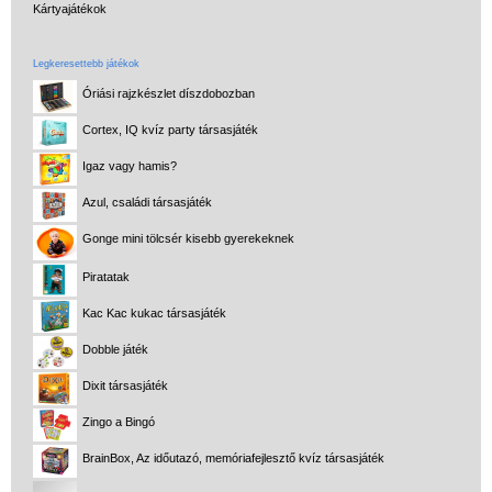
Kártyajátékok
Legkeresettebb játékok
Óriási rajzkészlet díszdobozban
Cortex, IQ kvíz party társasjáték
Igaz vagy hamis?
Azul, családi társasjáték
Vélemények
Gonge mini tölcsér kisebb gyerekeknek
Adatkezelés
Piratatak
ÁSZF
Kac Kac kukac társasjáték
Szállítási költség 1490 Ft-tól,
Dobble játék
de akár INGYEN!
Dixit társasjáték
1-3 munkanapos kiszállítás
Zingo a Bingó
5%-os törzsvásárlói
BrainBox, Az időutazó, memóriafejlesztő kvíz társasjáték
kedvezmény