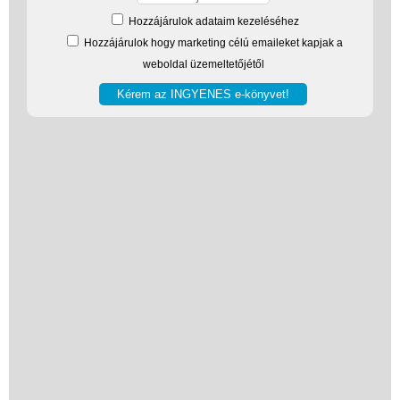
Játék hangszer
Hozzájárulok adataim kezeléséhez
Futóbiciklik, rollerek
Hozzájárulok hogy marketing célú emaileket kapjak a
weboldal üzemeltetőjétől
Gyerekszoba
Intelligens gyurma
Iskolaszerek
Kerti játékok
Kreatív játék
Könyv
Licenszes TOP
gyerekajándékok
Logikai játékok
LOGICO
LÜK