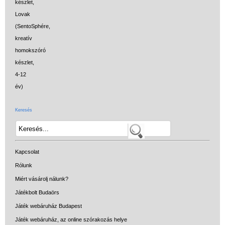
Keresés
Kapcsolat
Rólunk
Miért vásárolj nálunk?
Játékbolt Budaörs
Játék webáruház Budapest
Játék webáruház, az online szórakozás helye