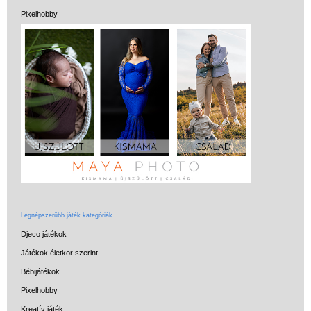
Magyar játékok
Pixelhobby
Montessori játékok
Mozgásfejlesztő játékok
Okos partijátékok
Oktató játékok kutyáknak
Pasztell játékok
Papírszínház
Pixelhobby
Puzzle
Legnépszerűbb játék kategóriák
Spiegelburg játékok
Djeco játékok
Strandjátékok
Játékok életkor szerint
Szerelés, barkácsolás, kerti
Bébijátékok
kalandozás
Pixelhobby
Szerepjáték
Kreatív játék