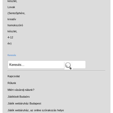
Keresés
Kapcsolat
Rólunk
Miért vásárolj nálunk?
Játékbolt Budaörs
Játék webáruház Budapest
Játék webáruház, az online szórakozás helye