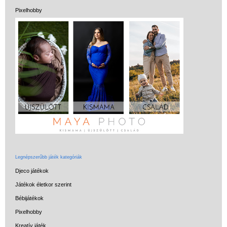
Magyar játékok
Pixelhobby
Montessori játékok
Mozgásfejlesztő játékok
Okos partijátékok
Oktató játékok kutyáknak
Pasztell játékok
Papírszínház
Pixelhobby
Puzzle
Legnépszerűbb játék kategóriák
Spiegelburg játékok
Djeco játékok
Strandjátékok
Játékok életkor szerint
Szerelés, barkácsolás, kerti
Bébijátékok
kalandozás
Pixelhobby
Szerepjáték
Kreatív játék