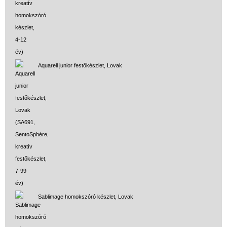
Aquarell junior festőkészlet, Lovak
Sablimage homokszóró készlet, Lovak