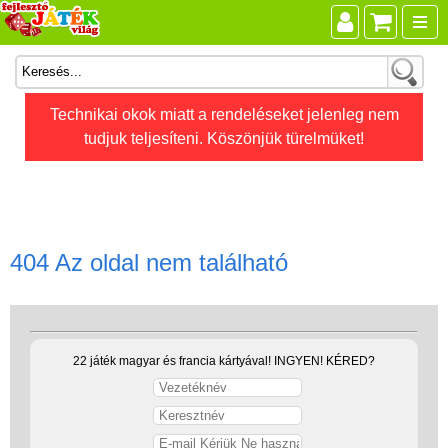
Összes játék
Technikai okok miatt a rendeléseket jelenleg nem
tudjuk teljesíteni. Köszönjük türelmüket!
Játékok életkor szerint
Legújabb Djeco játékok
AKTÍV szabadidő
Ajándéktárgyak
404 Az oldal nem található
Bébijátékok
Diafilm
Építőjáték
22 játék magyar és francia kártyával! INGYEN! KÉRED?
Foglalkoztató füzet
Fajátékok