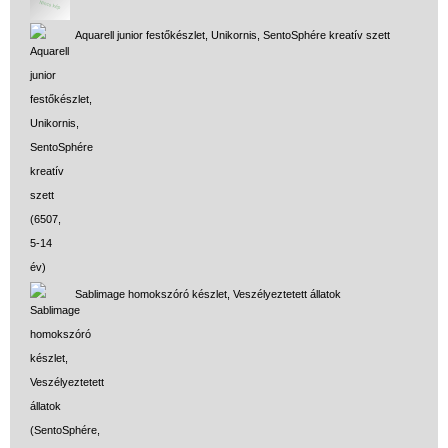
Miért vásárolj nálunk?
Aquarell junior festőkészlet, Unikornis, SentoSphére kreatív szett
Akiket támogatunk
Garancia
Játék rendelés - Az internetes
vásárlás előnyei
Reklamáció és Elállás
Sablimage homokszóró készlet, Veszélyeztetett állatok