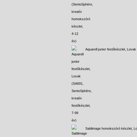
Aquarell junior festőkészlet, Lovak
Sablimage homokszóró készlet, L