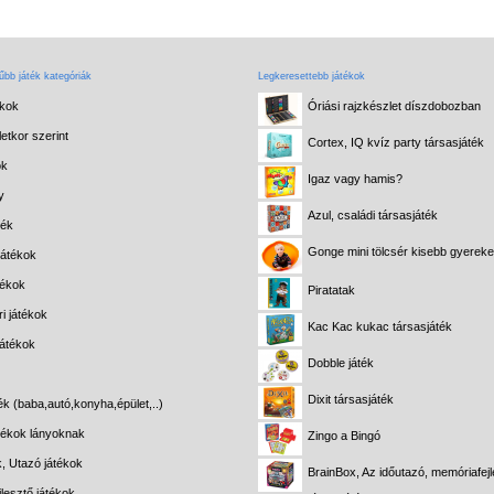
bb játék kategóriák
Legkeresettebb játékok
ékok
Óriási rajzkészlet díszdobozban
etkor szerint
Cortex, IQ kvíz party társasjáték
ok
Igaz vagy hamis?
y
Azul, családi társasjáték
ték
Gonge mini tölcsér kisebb gyerek
játékok
tékok
Piratatak
i játékok
Kac Kac kukac társasjáték
játékok
Dobble játék
Dixit társasjáték
ék (baba,autó,konyha,épület,..)
átékok lányoknak
Zingo a Bingó
k, Utazó játékok
BrainBox, Az időutazó, memóriafejl
lesztő játékok