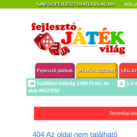
INFO@FEJLESZTOJATEKVILAG.HU
RÓLU
REKLAMÁCIÓ ÉS ELÁLLÁS
POPUP AZ OLDA
Fejlesztő játékok
MÁRKA SZERINT
LEGJO
Szállítási költség 1490 Ft-tól, de
1-3 
akár INGYEN!
Technikai oko
404 Az oldal nem található