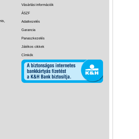
Magyar játékok
Vásárlási információk
Montessori játékok
ÁSZF
nis,
Adatkezelés
Mozgásfejlesztő játékok
Garancia
Okos partijátékok
Panaszkezelés
Oktató játékok kutyáknak
Játékos cikkek
Pasztell játékok
Címkék
Papírszínház
Pixelhobby
Puzzle
Spiegelburg játékok
Strandjátékok
Szerelés, barkácsolás, kerti
kalandozás
Szerepjáték