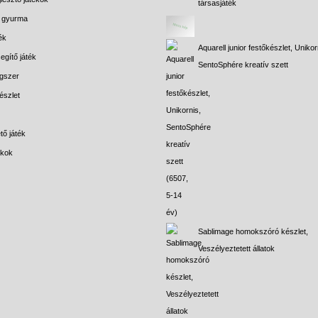
társasjáték
s gyurma
ék
Aquarell junior festőkészlet, Unikor
egítő játék
SentoSphére kreatív szett
gszer
észlet
tő játék
ékok
Sablimage homokszóró készlet,
Veszélyeztetett állatok