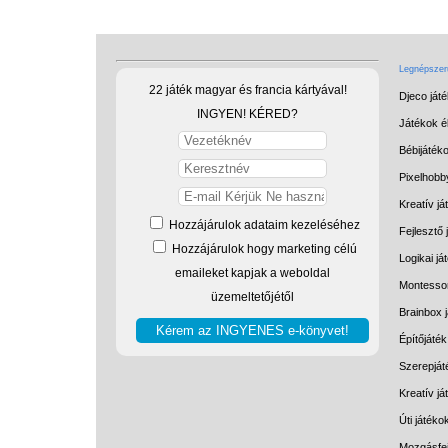
Legnépszerű
22 játék magyar és francia kártyával!
Djeco ját
INGYEN! KÉRED?
Játékok él
Bébijáték
Pixelhobb
Kreatív já
Hozzájárulok adataim kezeléséhez
Fejlesztő 
Hozzájárulok hogy marketing célú
Logikai já
emaileket kapjak a weboldal
Montessor
üzemeltetőjétől
Brainbox 
Építőjáték
Szerepját
Kreatív j
Úti játéko
Mozgásfej