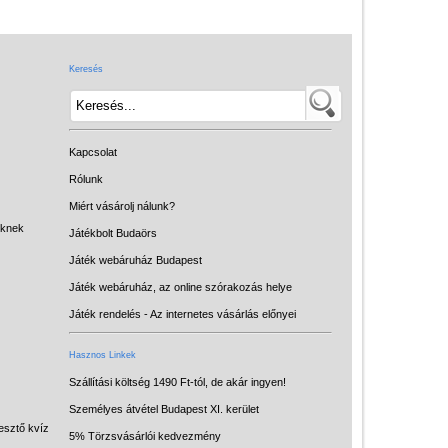
Játék hangszer
Futóbiciklik, rollerek
Keresés
Gyerekszoba
Intelligens gyurma
Iskolaszerek
Kapcsolat
Kerti játékok
Rólunk
Miért vásárolj nálunk?
Kreatív játék
eknek
Játékbolt Budaörs
Könyv
Játék webáruház Budapest
Licenszes TOP
Játék webáruház, az online szórakozás helye
gyerekajándékok
Játék rendelés - Az internetes vásárlás előnyei
Logikai játékok
Hasznos Linkek
LOGICO
Szállítási költség 1490 Ft-tól, de akár ingyen!
Személyes átvétel Budapest XI. kerület
LÜK
esztő kvíz
5% Törzsvásárlói kedvezmény