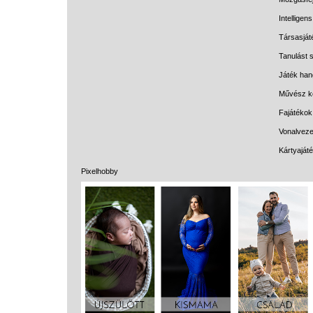
Intelligen
Társasját
Tanulást s
Játék han
Művész k
Fajátékok
Vonalveze
Kártyaját
Pixelhobby