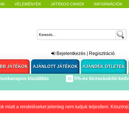
NK
VÉLEMÉNYEK
JÁTÉKOS CIKKEK
INFORMÁCIÓK
L NYITÁSAKOR
CÍMKÉK
Bejelentkezés
|
Regisztráció
BB JÁTÉKOK
AJÁNLOTT JÁTÉKOK
AJÁNDÉK ÖTLETEK
munkanapos kiszállítás
5%-os törzsvásárlói ked
k miatt a rendeléseket jelenleg nem tudjuk teljesíteni. Köszönj