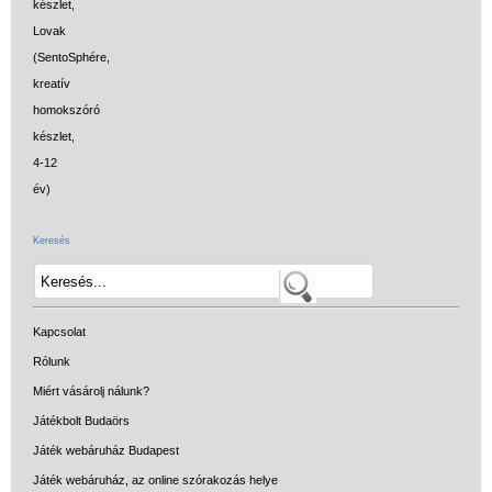
Keresés
Kapcsolat
Rólunk
Miért vásárolj nálunk?
Játékbolt Budaörs
Játék webáruház Budapest
Játék webáruház, az online szórakozás helye