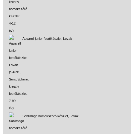
Aquarell junior festőkészlet, Lovak
Sablimage homokszóró készlet, Lovak