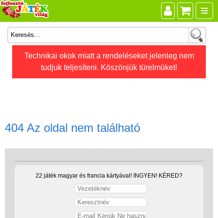
Összes játék
Technikai okok miatt a rendeléseket jelenleg nem
tudjuk teljesíteni. Köszönjük türelmüket!
Játékok életkor szerint
Legújabb Djeco játékok
AKTÍV szabadidő
Ajándéktárgyak
404 Az oldal nem található
Bébijátékok
Diafilm
Építőjáték
22 játék magyar és francia kártyával! INGYEN! KÉRED?
Foglalkoztató füzet
Fajátékok