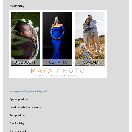
Magyar játékok
Pixelhobby
Montessori játékok
Mozgásfejlesztő játékok
Okos partijátékok
Oktató játékok kutyáknak
Pasztell játékok
Papírszínház
Pixelhobby
Puzzle
Legnépszerűbb játék kategóriák
Spiegelburg játékok
Djeco játékok
Strandjátékok
Játékok életkor szerint
Szerelés, barkácsolás, kerti
Bébijátékok
kalandozás
Pixelhobby
Szerepjáték
Kreatív játék