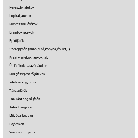
(baba,autó,konyha,épület,..)
Fejlesztő játékok
Logikai játékok
Tanulást segítő játék
Montessori játékok
Társasjáték
Brainbox játékok
Tudományos játék
Építőjáték
Szerepjáték (baba,autó,konyha,épület,..)
Úti játékok, Utazó játékok
Kreatív játékok lányoknak
Ügyességi játékok
Úti játékok, Utazó játékok
CSAK NÁLUNK - Egyedi
Mozgásfejlesztő játékok
játékok
Intelligens gyurma
Társasjáték
Tanulást segítő játék
Játék hangszer
Művész készlet
Fajátékok
Vonalvezető játék