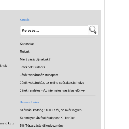
Játék hangszer
Futóbiciklik, rollerek
Keresés
Gyerekszoba
Intelligens gyurma
Iskolaszerek
Kapcsolat
Kerti játékok
Rólunk
Miért vásárolj nálunk?
Kreatív játék
eknek
Játékbolt Budaörs
Könyv
Játék webáruház Budapest
Licenszes TOP
Játék webáruház, az online szórakozás helye
gyerekajándékok
Játék rendelés - Az internetes vásárlás előnyei
Logikai játékok
Hasznos Linkek
LOGICO
Szállítási költség 1490 Ft-tól, de akár ingyen!
Személyes átvétel Budapest XI. kerület
LÜK
esztő kvíz
5% Törzsvásárlói kedvezmény