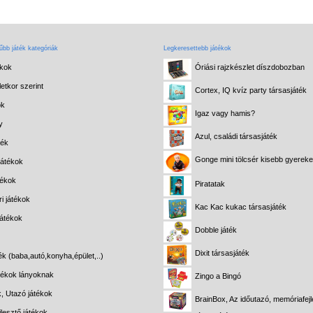
bb játék kategóriák
Legkeresettebb játékok
ékok
Óriási rajzkészlet díszdobozban
etkor szerint
Cortex, IQ kvíz party társasjáték
ok
Igaz vagy hamis?
y
Azul, családi társasjáték
ték
Gonge mini tölcsér kisebb gyerek
játékok
tékok
Piratatak
i játékok
Kac Kac kukac társasjáték
játékok
Dobble játék
Dixit társasjáték
ék (baba,autó,konyha,épület,..)
átékok lányoknak
Zingo a Bingó
k, Utazó játékok
BrainBox, Az időutazó, memóriafejl
lesztő játékok