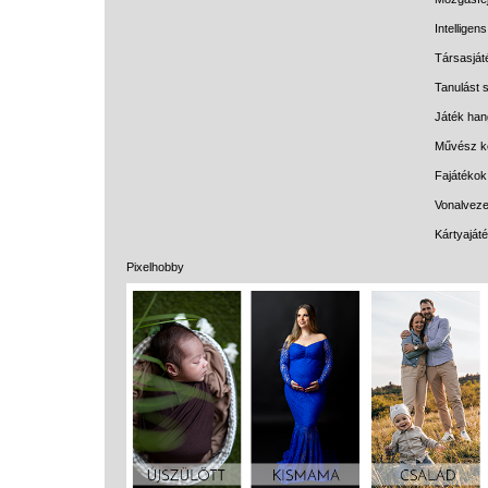
Intelligen
Társasját
Tanulást s
Játék han
Művész k
Fajátékok
Vonalveze
Kártyaját
Pixelhobby