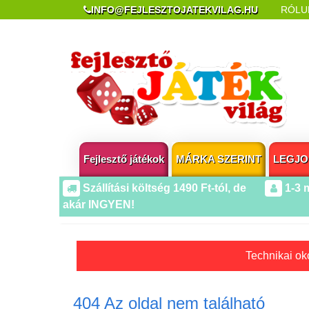
INFO@FEJLESZTOJATEKVILAG.HU
RÓLU
REKLAMÁCIÓ ÉS ELÁLLÁS
POPUP AZ OLDA
Fejlesztő játékok
MÁRKA SZERINT
LEGJO
Szállítási költség 1490 Ft-tól, de
1-3 
akár INGYEN!
Technikai oko
404 Az oldal nem található