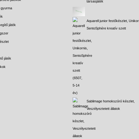
társasjáték
s gyurma
ék
Aquarell junior festőkészlet, Unikor
egítő játék
SentoSphére kreatív szett
gszer
észlet
tő játék
ékok
Sablimage homokszóró készlet,
Veszélyeztetett állatok