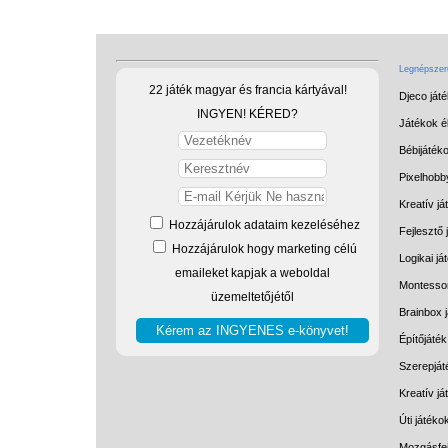
Legnépszerű
22 játék magyar és francia kártyával!
Djeco ját
INGYEN! KÉRED?
Játékok él
Bébijáték
Pixelhobb
Kreatív já
Hozzájárulok adataim kezeléséhez
Fejlesztő 
Hozzájárulok hogy marketing célú
Logikai já
emaileket kapjak a weboldal
Montessor
üzemeltetőjétől
Brainbox 
Építőjáték
Szerepját
Kreatív j
Úti játéko
Mozgásfej