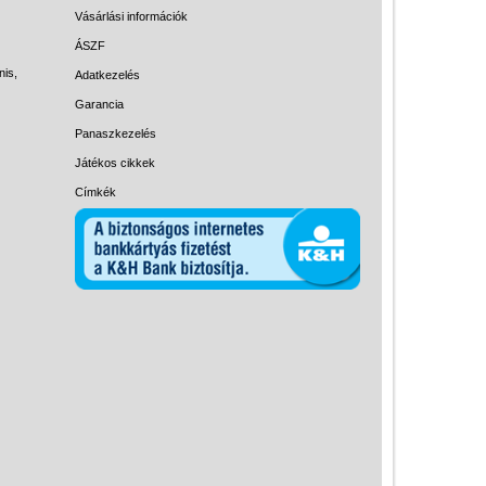
Magyar játékok
Vásárlási információk
Montessori játékok
ÁSZF
nis,
Adatkezelés
Mozgásfejlesztő játékok
Garancia
Okos partijátékok
Panaszkezelés
Oktató játékok kutyáknak
Játékos cikkek
Pasztell játékok
Címkék
Papírszínház
Pixelhobby
Puzzle
Spiegelburg játékok
Strandjátékok
Szerelés, barkácsolás, kerti
kalandozás
Szerepjáték