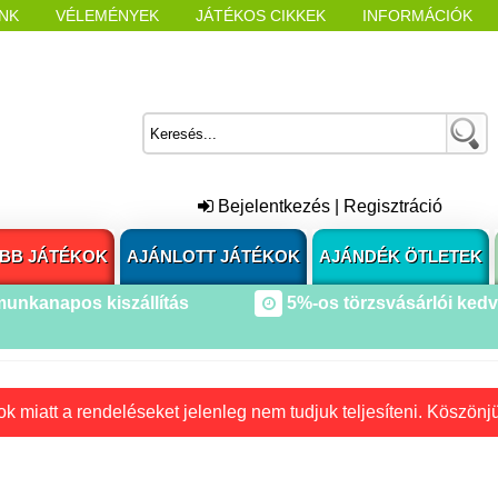
NK
VÉLEMÉNYEK
JÁTÉKOS CIKKEK
INFORMÁCIÓK
L NYITÁSAKOR
CÍMKÉK
Bejelentkezés
|
Regisztráció
BB JÁTÉKOK
AJÁNLOTT JÁTÉKOK
AJÁNDÉK ÖTLETEK
munkanapos kiszállítás
5%-os törzsvásárlói ked
k miatt a rendeléseket jelenleg nem tudjuk teljesíteni. Köszönj