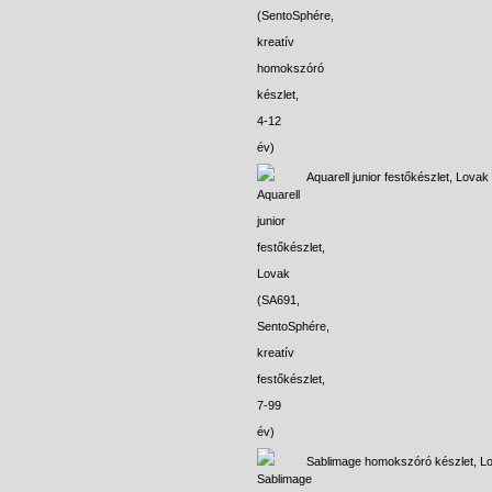
Aquarell junior festőkészlet, Lovak
Sablimage homokszóró készlet, L