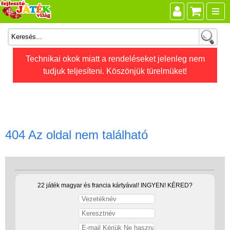
Összes játék
Technikai okok miatt a rendeléseket jelenleg nem
tudjuk teljesíteni. Köszönjük türelmüket!
Játékok életkor szerint
Legújabb Djeco játékok
AKTÍV szabadidő
Ajándéktárgyak
404 Az oldal nem található
Bébijátékok
Diafilm
Építőjáték
22 játék magyar és francia kártyával! INGYEN! KÉRED?
Foglalkoztató füzet
Fajátékok