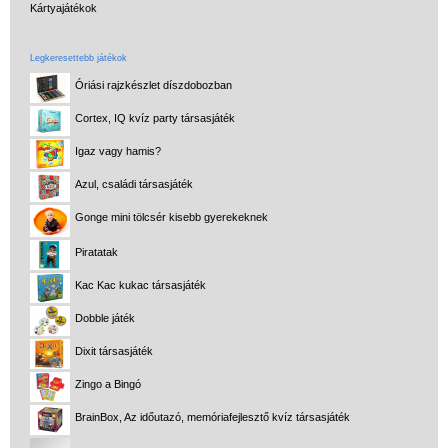
Kártyajátékok
Legkeresettebb játékok
Óriási rajzkészlet díszdobozban
Cortex, IQ kvíz party társasjáték
Igaz vagy hamis?
Azul, családi társasjáték
Vélemények
Gonge mini tölcsér kisebb gyerekeknek
Adatkezelés
Piratatak
ÁSZF
Kac Kac kukac társasjáték
Szállítási költség 1490 Ft-tól,
Dobble játék
de akár INGYEN!
Dixit társasjáték
1-3 munkanapos kiszállítás
Zingo a Bingó
5%-os törzsvásárlói
BrainBox, Az időutazó, memóriafejlesztő kvíz társasjáték
kedvezmény