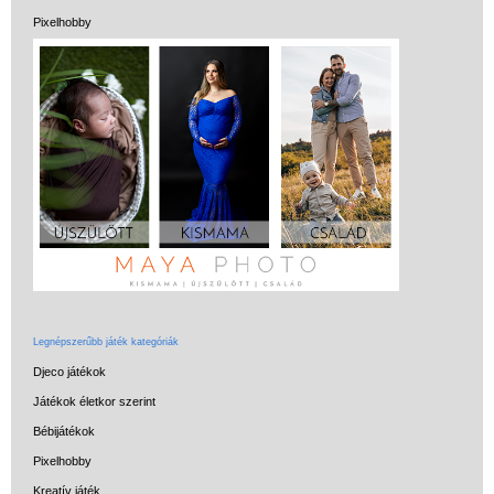
Magyar játékok
Pixelhobby
Montessori játékok
Mozgásfejlesztő játékok
Okos partijátékok
Oktató játékok kutyáknak
Pasztell játékok
Papírszínház
Pixelhobby
Puzzle
Legnépszerűbb játék kategóriák
Spiegelburg játékok
Djeco játékok
Strandjátékok
Játékok életkor szerint
Szerelés, barkácsolás, kerti
Bébijátékok
kalandozás
Pixelhobby
Szerepjáték
Kreatív játék