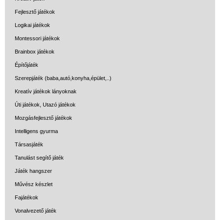
(baba,autó,konyha,épület,..)
Fejlesztő játékok
Logikai játékok
Tanulást segítő játék
Montessori játékok
Társasjáték
Brainbox játékok
Tudományos játék
Építőjáték
Szerepjáték (baba,autó,konyha,épület,..)
Úti játékok, Utazó játékok
Kreatív játékok lányoknak
Ügyességi játékok
Úti játékok, Utazó játékok
CSAK NÁLUNK - Egyedi
Mozgásfejlesztő játékok
játékok
Intelligens gyurma
Társasjáték
Tanulást segítő játék
Játék hangszer
Művész készlet
Fajátékok
Vonalvezető játék