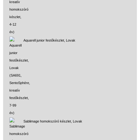
Aquarell junior festőkészlet, Lovak
Sablimage homokszóró készlet, Lovak