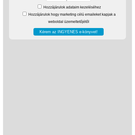
Játék hangszer
Hozzájárulok adataim kezeléséhez
Futóbiciklik, rollerek
Hozzájárulok hogy marketing célú emaileket kapjak a
weboldal üzemeltetőjétől
Gyerekszoba
Intelligens gyurma
Iskolaszerek
Kerti játékok
Kreatív játék
Könyv
Licenszes TOP
gyerekajándékok
Logikai játékok
LOGICO
LÜK