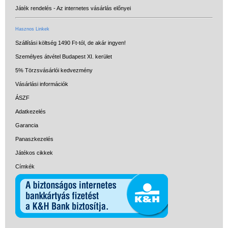
Játék rendelés - Az internetes vásárlás előnyei
Hasznos Linkek
Szállítási költség 1490 Ft-tól, de akár ingyen!
Személyes átvétel Budapest XI. kerület
5% Törzsvásárlói kedvezmény
Vásárlási információk
ÁSZF
Adatkezelés
Garancia
Panaszkezelés
Játékos cikkek
Címkék