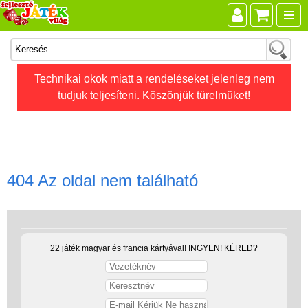
Összes játék
Technikai okok miatt a rendeléseket jelenleg nem
tudjuk teljesíteni. Köszönjük türelmüket!
Játékok életkor szerint
Legújabb Djeco játékok
AKTÍV szabadidő
Ajándéktárgyak
404 Az oldal nem található
Bébijátékok
Diafilm
Építőjáték
22 játék magyar és francia kártyával! INGYEN! KÉRED?
Foglalkoztató füzet
Fajátékok