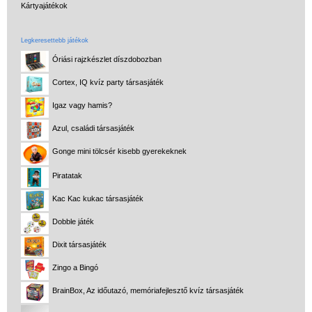
Kártyajátékok
Legkeresettebb játékok
Óriási rajzkészlet díszdobozban
Cortex, IQ kvíz party társasjáték
Igaz vagy hamis?
Azul, családi társasjáték
Vélemények
Gonge mini tölcsér kisebb gyerekeknek
Adatkezelés
Piratatak
ÁSZF
Kac Kac kukac társasjáték
Szállítási költség 1490 Ft-tól,
Dobble játék
de akár INGYEN!
Dixit társasjáték
1-3 munkanapos kiszállítás
Zingo a Bingó
5%-os törzsvásárlói
BrainBox, Az időutazó, memóriafejlesztő kvíz társasjáték
kedvezmény