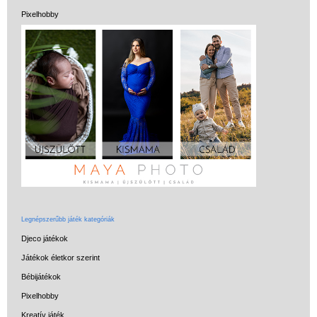
Magyar játékok
Pixelhobby
Montessori játékok
Mozgásfejlesztő játékok
Okos partijátékok
Oktató játékok kutyáknak
Pasztell játékok
Papírszínház
Pixelhobby
Puzzle
Legnépszerűbb játék kategóriák
Spiegelburg játékok
Djeco játékok
Strandjátékok
Játékok életkor szerint
Szerelés, barkácsolás, kerti
Bébijátékok
kalandozás
Pixelhobby
Szerepjáték
Kreatív játék