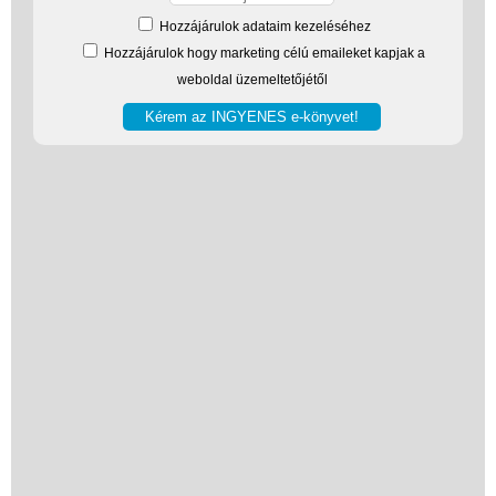
Játék hangszer
Hozzájárulok adataim kezeléséhez
Futóbiciklik, rollerek
Hozzájárulok hogy marketing célú emaileket kapjak a
weboldal üzemeltetőjétől
Gyerekszoba
Intelligens gyurma
Iskolaszerek
Kerti játékok
Kreatív játék
Könyv
Licenszes TOP
gyerekajándékok
Logikai játékok
LOGICO
LÜK