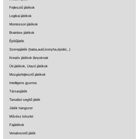
(baba,autó,konyha,épület,..)
Fejlesztő játékok
Logikai játékok
Tanulást segítő játék
Montessori játékok
Társasjáték
Brainbox játékok
Tudományos játék
Építőjáték
Szerepjáték (baba,autó,konyha,épület,..)
Úti játékok, Utazó játékok
Kreatív játékok lányoknak
Ügyességi játékok
Úti játékok, Utazó játékok
CSAK NÁLUNK - Egyedi
Mozgásfejlesztő játékok
játékok
Intelligens gyurma
Társasjáték
Tanulást segítő játék
Játék hangszer
Művész készlet
Fajátékok
Vonalvezető játék