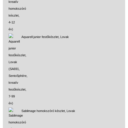
Aquarell junior festőkészlet, Lovak
Sablimage homokszóró készlet, Lovak