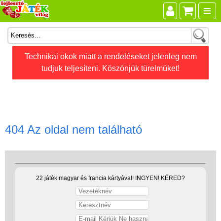
Összes játék
Technikai okok miatt a rendeléseket jelenleg nem
tudjuk teljesíteni. Köszönjük türelmüket!
Játékok életkor szerint
Legújabb Djeco játékok
AKTÍV szabadidő
Ajándéktárgyak
404 Az oldal nem található
Bébijátékok
Diafilm
Építőjáték
22 játék magyar és francia kártyával! INGYEN! KÉRED?
Foglalkoztató füzet
Fajátékok