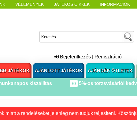
NK
VÉLEMÉNYEK
JÁTÉKOS CIKKEK
INFORMÁCIÓK
L NYITÁSAKOR
CÍMKÉK
Bejelentkezés
|
Regisztráció
BB JÁTÉKOK
AJÁNLOTT JÁTÉKOK
AJÁNDÉK ÖTLETEK
munkanapos kiszállítás
5%-os törzsvásárlói ked
k miatt a rendeléseket jelenleg nem tudjuk teljesíteni. Köszönj