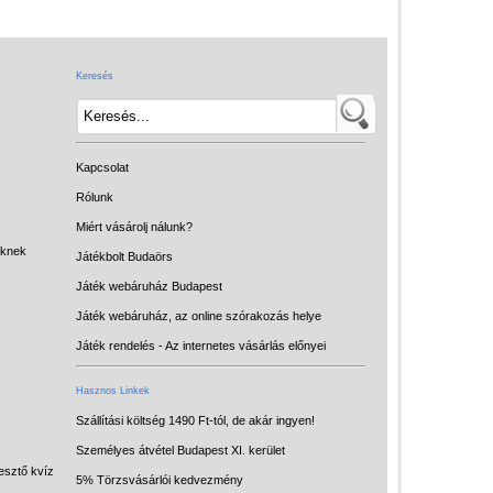
Játék hangszer
Futóbiciklik, rollerek
Keresés
Gyerekszoba
Intelligens gyurma
Iskolaszerek
Kapcsolat
Kerti játékok
Rólunk
Miért vásárolj nálunk?
Kreatív játék
eknek
Játékbolt Budaörs
Könyv
Játék webáruház Budapest
Licenszes TOP
Játék webáruház, az online szórakozás helye
gyerekajándékok
Játék rendelés - Az internetes vásárlás előnyei
Logikai játékok
Hasznos Linkek
LOGICO
Szállítási költség 1490 Ft-tól, de akár ingyen!
Személyes átvétel Budapest XI. kerület
LÜK
esztő kvíz
5% Törzsvásárlói kedvezmény