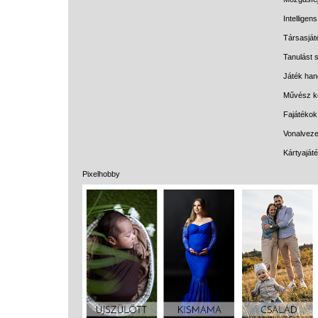
Intelligen
Társasját
Tanulást s
Játék han
Művész k
Fajátékok
Vonalveze
Kártyaját
Pixelhobby