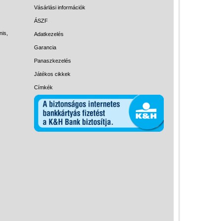
Magyar játékok
Vásárlási információk
Montessori játékok
ÁSZF
nis,
Adatkezelés
Mozgásfejlesztő játékok
Garancia
Okos partijátékok
Panaszkezelés
Oktató játékok kutyáknak
Játékos cikkek
Pasztell játékok
Címkék
Papírszínház
Pixelhobby
Puzzle
Spiegelburg játékok
Strandjátékok
Szerelés, barkácsolás, kerti
kalandozás
Szerepjáték