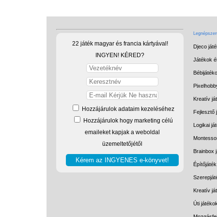
Legnépszerű
22 játék magyar és francia kártyával!
Djeco ját
INGYEN! KÉRED?
Játékok él
Bébijáték
Pixelhobb
Kreatív já
Hozzájárulok adataim kezeléséhez
Fejlesztő 
Hozzájárulok hogy marketing célú
Logikai já
emaileket kapjak a weboldal
Montessor
üzemeltetőjétől
Brainbox 
Építőjáték
Szerepját
Kreatív j
Úti játéko
Mozgásfej