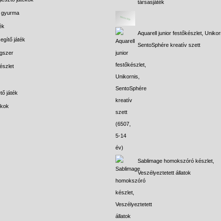
társasjáték
s gyurma
ék
Aquarell junior festőkészlet, Unikor
egítő játék
SentoSphére kreatív szett
gszer
észlet
tő játék
ékok
Sablimage homokszóró készlet,
Veszélyeztetett állatok