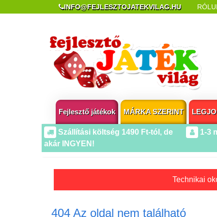
INFO@FEJLESZTOJATEKVILAG.HU
RÓLU
REKLAMÁCIÓ ÉS ELÁLLÁS
POPUP AZ OLDA
Fejlesztő játékok
MÁRKA SZERINT
LEGJO
Szállítási költség 1490 Ft-tól, de
1-3 
akár INGYEN!
Technikai oko
404 Az oldal nem található