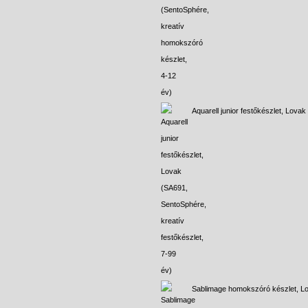
Aquarell junior festőkészlet, Lovak
Sablimage homokszóró készlet, L