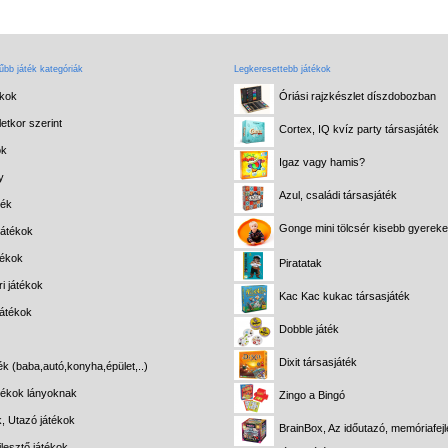
bb játék kategóriák
Legkeresettebb játékok
ékok
Óriási rajzkészlet díszdobozban
etkor szerint
Cortex, IQ kvíz party társasjáték
ok
Igaz vagy hamis?
y
Azul, családi társasjáték
ték
Gonge mini tölcsér kisebb gyerek
játékok
tékok
Piratatak
i játékok
Kac Kac kukac társasjáték
játékok
Dobble játék
Dixit társasjáték
ék (baba,autó,konyha,épület,..)
átékok lányoknak
Zingo a Bingó
k, Utazó játékok
BrainBox, Az időutazó, memóriafejl
lesztő játékok