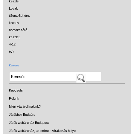
Keresés
Kapcsolat
Rólunk
Miért vásárolj nálunk?
Játékbolt Budaörs
Játék webáruház Budapest
Játék webáruház, az online szórakozás helye