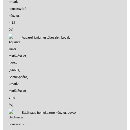
Aquarell junior festőkészlet, Lovak
Sablimage homokszóró készlet, Lovak