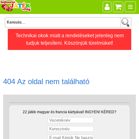
Összes játék
Technikai okok miatt a rendeléseket jelenleg nem
tudjuk teljesíteni. Köszönjük türelmüket!
Játékok életkor szerint
Legújabb Djeco játékok
AKTÍV szabadidő
Ajándéktárgyak
404 Az oldal nem található
Bébijátékok
Diafilm
Építőjáték
22 játék magyar és francia kártyával! INGYEN! KÉRED?
Foglalkoztató füzet
Fajátékok