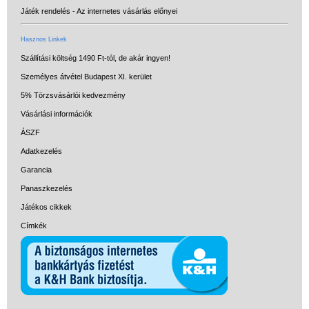
Játék rendelés - Az internetes vásárlás előnyei
Hasznos Linkek
Szállítási költség 1490 Ft-tól, de akár ingyen!
Személyes átvétel Budapest XI. kerület
5% Törzsvásárlói kedvezmény
Vásárlási információk
ÁSZF
Adatkezelés
Garancia
Panaszkezelés
Játékos cikkek
Címkék