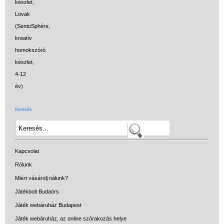
Keresés
Kapcsolat
Rólunk
Miért vásárolj nálunk?
Játékbolt Budaörs
Játék webáruház Budapest
Játék webáruház, az online szórakozás helye