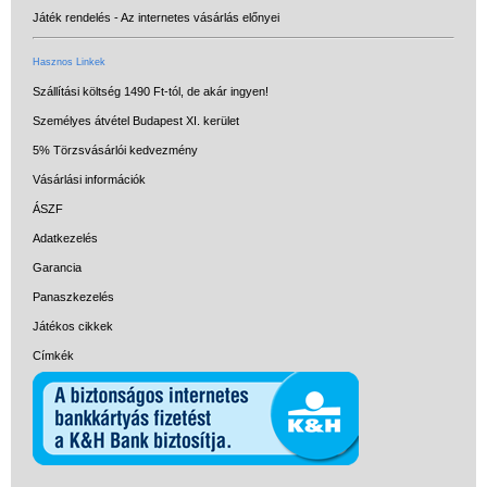
Játék rendelés - Az internetes vásárlás előnyei
Hasznos Linkek
Szállítási költség 1490 Ft-tól, de akár ingyen!
Személyes átvétel Budapest XI. kerület
5% Törzsvásárlói kedvezmény
Vásárlási információk
ÁSZF
Adatkezelés
Garancia
Panaszkezelés
Játékos cikkek
Címkék