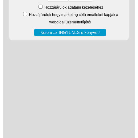
Játék hangszer
Hozzájárulok adataim kezeléséhez
Futóbiciklik, rollerek
Hozzájárulok hogy marketing célú emaileket kapjak a
weboldal üzemeltetőjétől
Gyerekszoba
Intelligens gyurma
Iskolaszerek
Kerti játékok
Kreatív játék
Könyv
Licenszes TOP
gyerekajándékok
Logikai játékok
LOGICO
LÜK