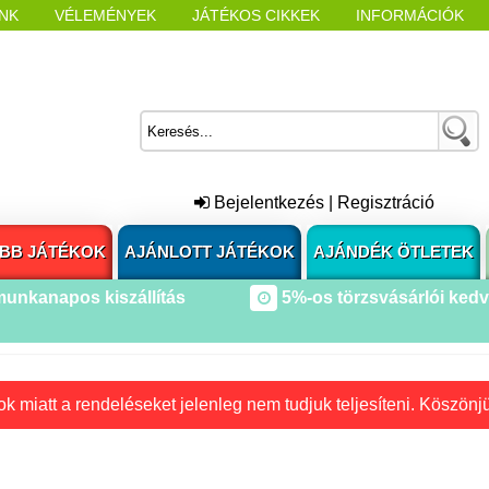
NK
VÉLEMÉNYEK
JÁTÉKOS CIKKEK
INFORMÁCIÓK
L NYITÁSAKOR
CÍMKÉK
Bejelentkezés
|
Regisztráció
BB JÁTÉKOK
AJÁNLOTT JÁTÉKOK
AJÁNDÉK ÖTLETEK
munkanapos kiszállítás
5%-os törzsvásárlói ked
k miatt a rendeléseket jelenleg nem tudjuk teljesíteni. Köszönj