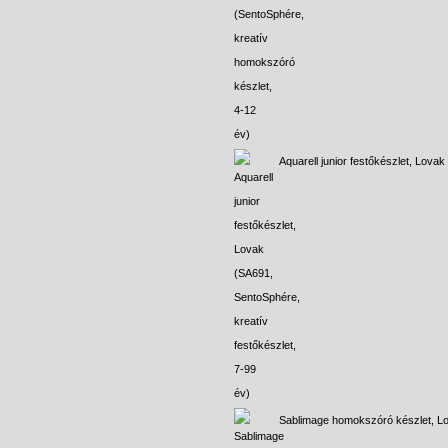
Aquarell junior festőkészlet, Lovak
Sablimage homokszóró készlet, L