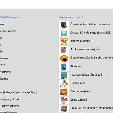
bb játék kategóriák
Legkeresettebb játékok
ékok
Óriási rajzkészlet díszdobozban
etkor szerint
Cortex, IQ kvíz party társasjáték
ok
Igaz vagy hamis?
y
Azul, családi társasjáték
ték
Gonge mini tölcsér kisebb gyerek
játékok
tékok
Piratatak
i játékok
Kac Kac kukac társasjáték
játékok
Dobble játék
Dixit társasjáték
ék (baba,autó,konyha,épület,..)
átékok lányoknak
Zingo a Bingó
k, Utazó játékok
BrainBox, Az időutazó, memóriafejl
lesztő játékok