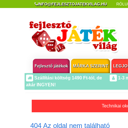
INFO@FEJLESZTOJATEKVILAG.HU
RÓLU
REKLAMÁCIÓ ÉS ELÁLLÁS
POPUP AZ OLDA
Fejlesztő játékok
MÁRKA SZERINT
LEGJO
Szállítási költség 1490 Ft-tól, de
1-3 
akár INGYEN!
Technikai oko
404 Az oldal nem található