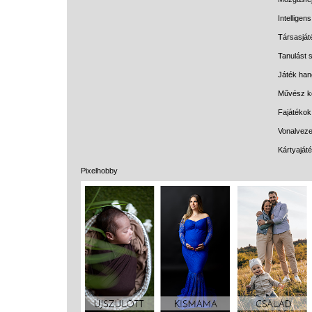
Intelligen
Társasját
Tanulást s
Játék han
Művész k
Fajátékok
Vonalveze
Kártyaját
Pixelhobby