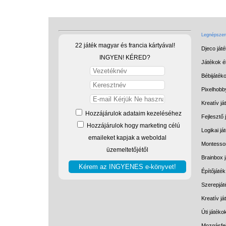
Legnépszerű
22 játék magyar és francia kártyával!
Djeco ját
INGYEN! KÉRED?
Játékok él
Bébijáték
Pixelhobb
Kreatív já
Hozzájárulok adataim kezeléséhez
Fejlesztő 
Hozzájárulok hogy marketing célú
Logikai já
emaileket kapjak a weboldal
Montessor
üzemeltetőjétől
Brainbox 
Építőjáték
Szerepját
Kreatív j
Úti játéko
Mozgásfej