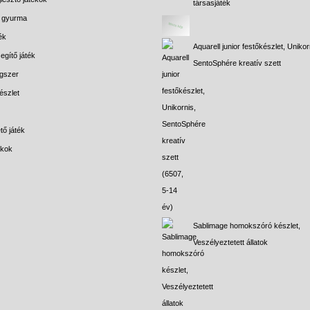
társasjáték
s gyurma
ék
Aquarell junior festőkészlet, Unikor
egítő játék
SentoSphére kreatív szett
gszer
észlet
tő játék
ékok
Sablimage homokszóró készlet,
Veszélyeztetett állatok