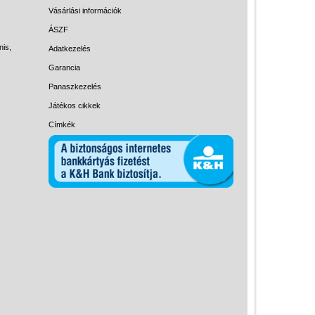
Magyar játékok
Vásárlási információk
Montessori játékok
ÁSZF
nis,
Adatkezelés
Mozgásfejlesztő játékok
Garancia
Okos partijátékok
Panaszkezelés
Oktató játékok kutyáknak
Játékos cikkek
Pasztell játékok
Címkék
Papírszínház
Pixelhobby
Puzzle
Spiegelburg játékok
Strandjátékok
Szerelés, barkácsolás, kerti
kalandozás
Szerepjáték