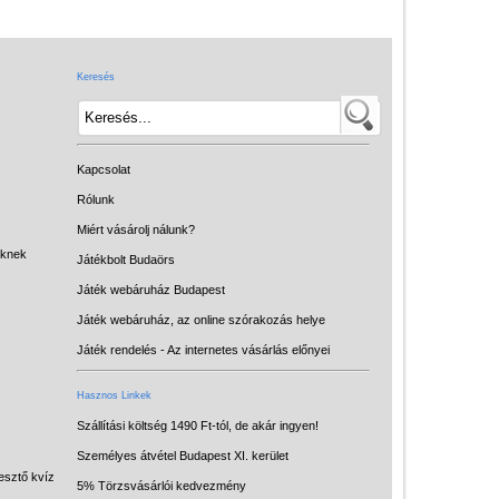
Játék hangszer
Futóbiciklik, rollerek
Keresés
Gyerekszoba
Intelligens gyurma
Iskolaszerek
Kapcsolat
Kerti játékok
Rólunk
Miért vásárolj nálunk?
Kreatív játék
eknek
Játékbolt Budaörs
Könyv
Játék webáruház Budapest
Licenszes TOP
Játék webáruház, az online szórakozás helye
gyerekajándékok
Játék rendelés - Az internetes vásárlás előnyei
Logikai játékok
Hasznos Linkek
LOGICO
Szállítási költség 1490 Ft-tól, de akár ingyen!
Személyes átvétel Budapest XI. kerület
LÜK
esztő kvíz
5% Törzsvásárlói kedvezmény