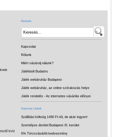
Játék hangszer
Futóbiciklik, rollerek
Keresés
Gyerekszoba
Intelligens gyurma
Iskolaszerek
Kapcsolat
Kerti játékok
Rólunk
Miért vásárolj nálunk?
Kreatív játék
eknek
Játékbolt Budaörs
Könyv
Játék webáruház Budapest
Licenszes TOP
Játék webáruház, az online szórakozás helye
gyerekajándékok
Játék rendelés - Az internetes vásárlás előnyei
Logikai játékok
Hasznos Linkek
LOGICO
Szállítási költség 1490 Ft-tól, de akár ingyen!
Személyes átvétel Budapest XI. kerület
LÜK
esztő kvíz
5% Törzsvásárlói kedvezmény