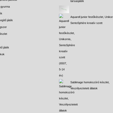
társasjáték
s gyurma
ék
Aquarell junior festőkészlet, Unikor
egítő játék
SentoSphére kreatív szett
gszer
észlet
tő játék
ékok
Sablimage homokszóró készlet,
Veszélyeztetett állatok