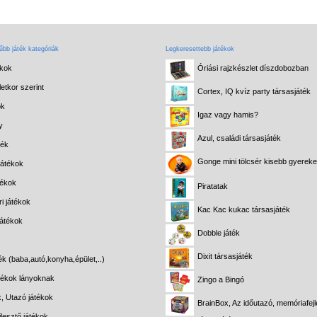
bb játék kategóriák
Legkeresettebb játékok
ékok
Óriási rajzkészlet díszdobozban
etkor szerint
Cortex, IQ kvíz party társasjáték
ok
Igaz vagy hamis?
y
Azul, családi társasjáték
ték
Gonge mini tölcsér kisebb gyerek
játékok
tékok
Piratatak
i játékok
Kac Kac kukac társasjáték
játékok
Dobble játék
Dixit társasjáték
ék (baba,autó,konyha,épület,..)
átékok lányoknak
Zingo a Bingó
k, Utazó játékok
BrainBox, Az időutazó, memóriafejl
lesztő játékok