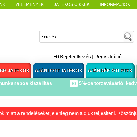
NK
VÉLEMÉNYEK
JÁTÉKOS CIKKEK
INFORMÁCIÓK
L NYITÁSAKOR
CÍMKÉK
Bejelentkezés
|
Regisztráció
BB JÁTÉKOK
AJÁNLOTT JÁTÉKOK
AJÁNDÉK ÖTLETEK
munkanapos kiszállítás
5%-os törzsvásárlói ked
k miatt a rendeléseket jelenleg nem tudjuk teljesíteni. Köszönj