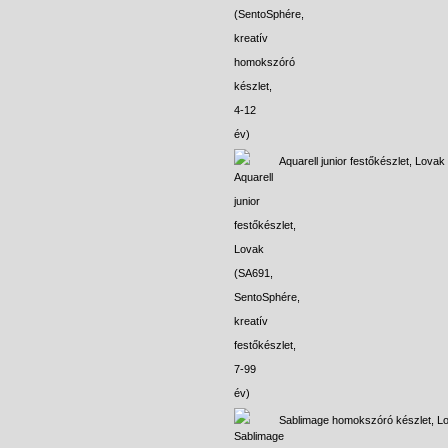
Aquarell junior festőkészlet, Lovak
Sablimage homokszóró készlet, L