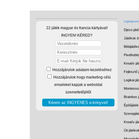
Legnépszerű
22 játék magyar és francia kártyával!
Djeco ját
INGYEN! KÉRED?
Játékok él
Bébijáték
Pixelhobb
Kreatív já
Hozzájárulok adataim kezeléséhez
Fejlesztő 
Hozzájárulok hogy marketing célú
Logikai já
emaileket kapjak a weboldal
Montessor
üzemeltetőjétől
Brainbox 
Építőjáték
Szerepját
Kreatív j
Úti játéko
Mozgásfej