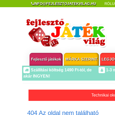
INFO@FEJLESZTOJATEKVILAG.HU
RÓLU
REKLAMÁCIÓ ÉS ELÁLLÁS
POPUP AZ OLDA
Fejlesztő játékok
MÁRKA SZERINT
LEGJO
Szállítási költség 1490 Ft-tól, de
1-3 
akár INGYEN!
Technikai oko
404 Az oldal nem található