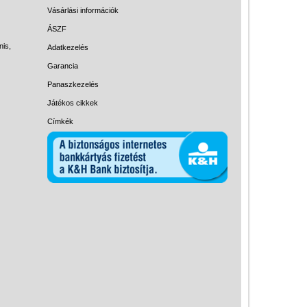
Magyar játékok
Vásárlási információk
Montessori játékok
ÁSZF
nis,
Adatkezelés
Mozgásfejlesztő játékok
Garancia
Okos partijátékok
Panaszkezelés
Oktató játékok kutyáknak
Játékos cikkek
Pasztell játékok
Címkék
Papírszínház
Pixelhobby
Puzzle
Spiegelburg játékok
Strandjátékok
Szerelés, barkácsolás, kerti
kalandozás
Szerepjáték