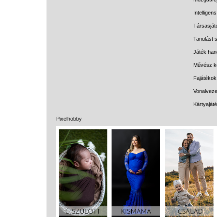
Intelligen
Társasját
Tanulást s
Játék han
Művész k
Fajátékok
Vonalveze
Kártyaját
Pixelhobby