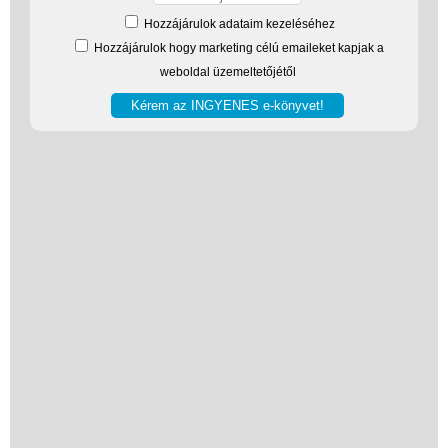
Játék hangszer
Hozzájárulok adataim kezeléséhez
Futóbiciklik, rollerek
Hozzájárulok hogy marketing célú emaileket kapjak a
weboldal üzemeltetőjétől
Gyerekszoba
Intelligens gyurma
Iskolaszerek
Kerti játékok
Kreatív játék
Könyv
Licenszes TOP
gyerekajándékok
Logikai játékok
LOGICO
LÜK