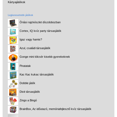
Kártyajátékok
Legkeresettebb játékok
Óriási rajzkészlet díszdobozban
Cortex, IQ kvíz party társasjáték
Igaz vagy hamis?
Azul, családi társasjáték
Vélemények
Gonge mini tölcsér kisebb gyerekeknek
Adatkezelés
Piratatak
ÁSZF
Kac Kac kukac társasjáték
Szállítási költség 1490 Ft-tól,
Dobble játék
de akár INGYEN!
Dixit társasjáték
1-3 munkanapos kiszállítás
Zingo a Bingó
5%-os törzsvásárlói
BrainBox, Az időutazó, memóriafejlesztő kvíz társasjáték
kedvezmény