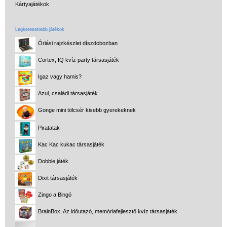
Kártyajátékok
Legkeresettebb játékok
Óriási rajzkészlet díszdobozban
Cortex, IQ kvíz party társasjáték
Igaz vagy hamis?
Azul, családi társasjáték
Vélemények
Gonge mini tölcsér kisebb gyerekeknek
Adatkezelés
Piratatak
ÁSZF
Kac Kac kukac társasjáték
Szállítási költség 1490 Ft-tól,
Dobble játék
de akár INGYEN!
Dixit társasjáték
1-3 munkanapos kiszállítás
Zingo a Bingó
5%-os törzsvásárlói
BrainBox, Az időutazó, memóriafejlesztő kvíz társasjáték
kedvezmény