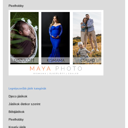
Magyar játékok
Pixelhobby
Montessori játékok
Mozgásfejlesztő játékok
Okos partijátékok
Oktató játékok kutyáknak
Pasztell játékok
Papírszínház
Pixelhobby
Puzzle
Legnépszerűbb játék kategóriák
Spiegelburg játékok
Djeco játékok
Strandjátékok
Játékok életkor szerint
Szerelés, barkácsolás, kerti
Bébijátékok
kalandozás
Pixelhobby
Szerepjáték
Kreatív játék