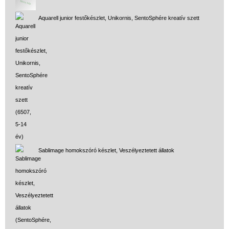
Miért vásárolj nálunk?
Aquarell junior festőkészlet, Unikornis, SentoSphére kreatív szett
Akiket támogatunk
Garancia
Játék rendelés - Az internetes
vásárlás előnyei
Reklamáció és Elállás
Sablimage homokszóró készlet, Veszélyeztetett állatok