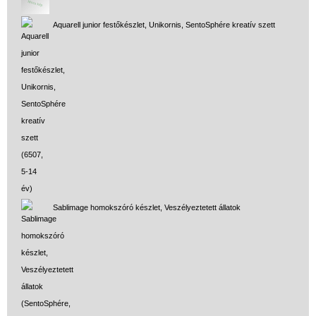
Miért vásárolj nálunk?
Aquarell junior festőkészlet, Unikornis, SentoSphére kreatív szett
Akiket támogatunk
Garancia
Játék rendelés - Az internetes
vásárlás előnyei
Reklamáció és Elállás
Sablimage homokszóró készlet, Veszélyeztetett állatok