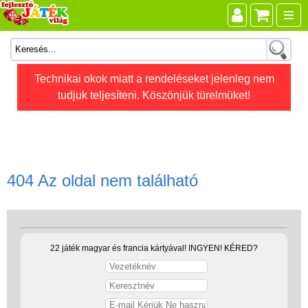
Összes játék
Technikai okok miatt a rendeléseket jelenleg nem
tudjuk teljesíteni. Köszönjük türelmüket!
Játékok életkor szerint
Legújabb Djeco játékok
AKTÍV szabadidő
Ajándéktárgyak
404 Az oldal nem található
Bébijátékok
Diafilm
Építőjáték
22 játék magyar és francia kártyával! INGYEN! KÉRED?
Foglalkoztató füzet
Fajátékok