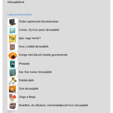
Kártyajátékok
Legkeresettebb játékok
Óriási rajzkészlet díszdobozban
Cortex, IQ kvíz party társasjáték
Igaz vagy hamis?
Azul, családi társasjáték
Vélemények
Gonge mini tölcsér kisebb gyerekeknek
Adatkezelés
Piratatak
ÁSZF
Kac Kac kukac társasjáték
Szállítási költség 1490 Ft-tól,
Dobble játék
de akár INGYEN!
Dixit társasjáték
1-3 munkanapos kiszállítás
Zingo a Bingó
5%-os törzsvásárlói
BrainBox, Az időutazó, memóriafejlesztő kvíz társasjáték
kedvezmény