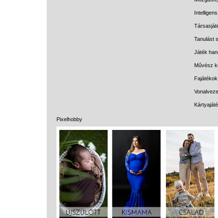
Intelligen
Társasját
Tanulást s
Játék han
Művész k
Fajátékok
Vonalveze
Kártyaját
Pixelhobby