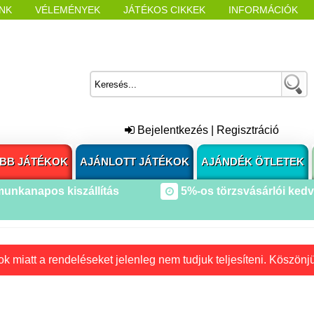
NK
VÉLEMÉNYEK
JÁTÉKOS CIKKEK
INFORMÁCIÓK
L NYITÁSAKOR
CÍMKÉK
Bejelentkezés
|
Regisztráció
BB JÁTÉKOK
AJÁNLOTT JÁTÉKOK
AJÁNDÉK ÖTLETEK
munkanapos kiszállítás
5%-os törzsvásárlói ked
k miatt a rendeléseket jelenleg nem tudjuk teljesíteni. Köszönj