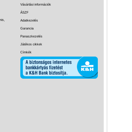
Magyar játékok
Vásárlási információk
Montessori játékok
ÁSZF
nis,
Adatkezelés
Mozgásfejlesztő játékok
Garancia
Okos partijátékok
Panaszkezelés
Oktató játékok kutyáknak
Játékos cikkek
Pasztell játékok
Címkék
Papírszínház
Pixelhobby
Puzzle
Spiegelburg játékok
Strandjátékok
Szerelés, barkácsolás, kerti
kalandozás
Szerepjáték