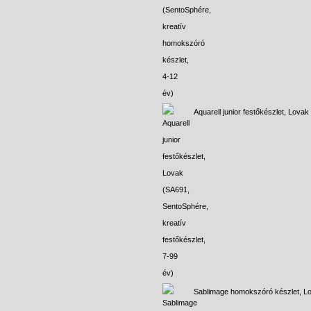
Aquarell junior festőkészlet, Lovak
Sablimage homokszóró készlet, L