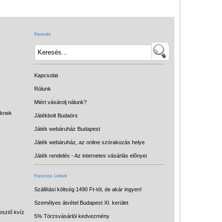
Játék hangszer
Futóbiciklik, rollerek
Keresés
Gyerekszoba
Intelligens gyurma
Iskolaszerek
Kapcsolat
Kerti játékok
Rólunk
Miért vásárolj nálunk?
Kreatív játék
eknek
Játékbolt Budaörs
Könyv
Játék webáruház Budapest
Licenszes TOP
Játék webáruház, az online szórakozás helye
gyerekajándékok
Játék rendelés - Az internetes vásárlás előnyei
Logikai játékok
Hasznos Linkek
LOGICO
Szállítási költség 1490 Ft-tól, de akár ingyen!
Személyes átvétel Budapest XI. kerület
LÜK
esztő kvíz
5% Törzsvásárlói kedvezmény