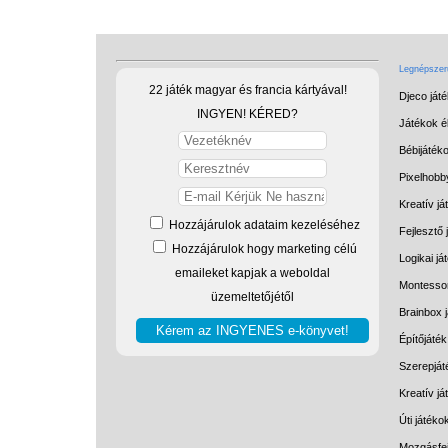
Legnépszerű
22 játék magyar és francia kártyával!
Djeco ját
INGYEN! KÉRED?
Játékok él
Bébijáték
Pixelhobb
Kreatív já
Hozzájárulok adataim kezeléséhez
Fejlesztő 
Hozzájárulok hogy marketing célú
Logikai já
emaileket kapjak a weboldal
Montessor
üzemeltetőjétől
Brainbox 
Építőjáték
Szerepját
Kreatív j
Úti játéko
Mozgásfej