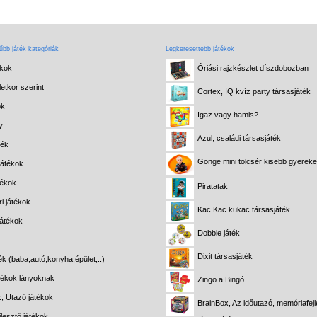
bb játék kategóriák
Legkeresettebb játékok
ékok
Óriási rajzkészlet díszdobozban
etkor szerint
Cortex, IQ kvíz party társasjáték
ok
Igaz vagy hamis?
y
Azul, családi társasjáték
ték
Gonge mini tölcsér kisebb gyerek
játékok
tékok
Piratatak
i játékok
Kac Kac kukac társasjáték
játékok
Dobble játék
Dixit társasjáték
ék (baba,autó,konyha,épület,..)
átékok lányoknak
Zingo a Bingó
k, Utazó játékok
BrainBox, Az időutazó, memóriafejl
lesztő játékok