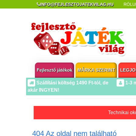
INFO@FEJLESZTOJATEKVILAG.HU
RÓLU
REKLAMÁCIÓ ÉS ELÁLLÁS
POPUP AZ OLDA
Fejlesztő játékok
MÁRKA SZERINT
LEGJO
Szállítási költség 1490 Ft-tól, de
1-3 
akár INGYEN!
Technikai oko
404 Az oldal nem található