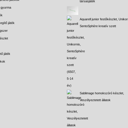
társasjáték
s gyurma
ék
Aquarell junior festőkészlet, Unikor
egítő játék
SentoSphére kreatív szett
gszer
észlet
tő játék
ékok
Sablimage homokszóró készlet,
Veszélyeztetett állatok