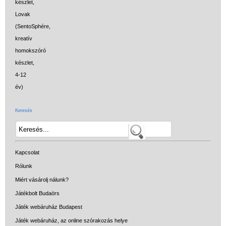
Keresés
Kapcsolat
Rólunk
Miért vásárolj nálunk?
Játékbolt Budaörs
Játék webáruház Budapest
Játék webáruház, az online szórakozás helye