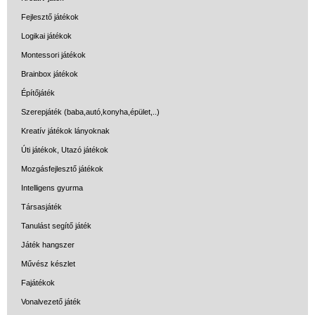
(baba,autó,konyha,épület,..)
Fejlesztő játékok
Logikai játékok
Tanulást segítő játék
Montessori játékok
Társasjáték
Brainbox játékok
Tudományos játék
Építőjáték
Szerepjáték (baba,autó,konyha,épület,..)
Úti játékok, Utazó játékok
Kreatív játékok lányoknak
Ügyességi játékok
Úti játékok, Utazó játékok
CSAK NÁLUNK - Egyedi
Mozgásfejlesztő játékok
játékok
Intelligens gyurma
Társasjáték
Tanulást segítő játék
Játék hangszer
Művész készlet
Fajátékok
Vonalvezető játék