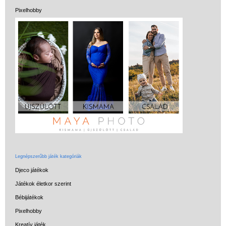
Magyar játékok
Pixelhobby
Montessori játékok
Mozgásfejlesztő játékok
Okos partijátékok
Oktató játékok kutyáknak
Pasztell játékok
Papírszínház
Pixelhobby
Puzzle
Legnépszerűbb játék kategóriák
Spiegelburg játékok
Djeco játékok
Strandjátékok
Játékok életkor szerint
Szerelés, barkácsolás, kerti
Bébijátékok
kalandozás
Pixelhobby
Szerepjáték
Kreatív játék