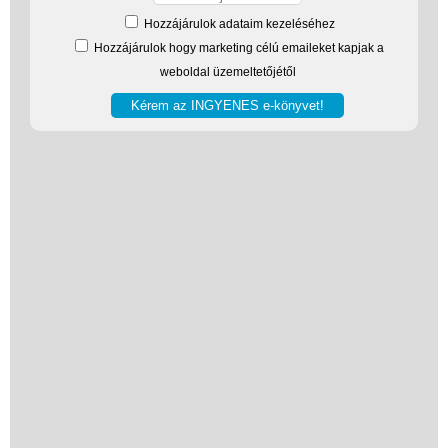
Játék hangszer
Hozzájárulok adataim kezeléséhez
Futóbiciklik, rollerek
Hozzájárulok hogy marketing célú emaileket kapjak a
weboldal üzemeltetőjétől
Gyerekszoba
Intelligens gyurma
Iskolaszerek
Kerti játékok
Kreatív játék
Könyv
Licenszes TOP
gyerekajándékok
Logikai játékok
LOGICO
LÜK