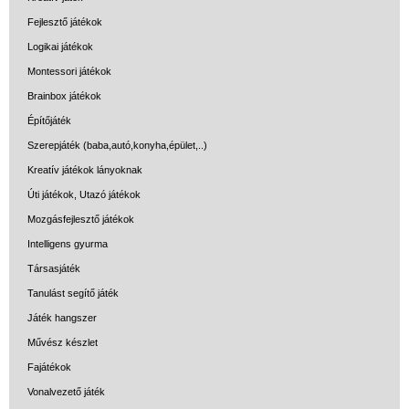
(baba,autó,konyha,épület,..)
Fejlesztő játékok
Logikai játékok
Tanulást segítő játék
Montessori játékok
Társasjáték
Brainbox játékok
Tudományos játék
Építőjáték
Szerepjáték (baba,autó,konyha,épület,..)
Úti játékok, Utazó játékok
Kreatív játékok lányoknak
Ügyességi játékok
Úti játékok, Utazó játékok
CSAK NÁLUNK - Egyedi
Mozgásfejlesztő játékok
játékok
Intelligens gyurma
Társasjáték
Tanulást segítő játék
Játék hangszer
Művész készlet
Fajátékok
Vonalvezető játék