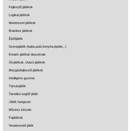
(baba,autó,konyha,épület,..)
Fejlesztő játékok
Logikai játékok
Tanulást segítő játék
Montessori játékok
Társasjáték
Brainbox játékok
Tudományos játék
Építőjáték
Szerepjáték (baba,autó,konyha,épület,..)
Úti játékok, Utazó játékok
Kreatív játékok lányoknak
Ügyességi játékok
Úti játékok, Utazó játékok
CSAK NÁLUNK - Egyedi
Mozgásfejlesztő játékok
játékok
Intelligens gyurma
Társasjáték
Tanulást segítő játék
Játék hangszer
Művész készlet
Fajátékok
Vonalvezető játék