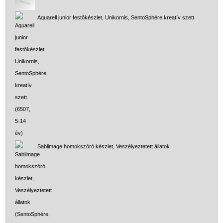
Miért vásárolj nálunk?
Aquarell junior festőkészlet, Unikornis, SentoSphére kreatív szett
Akiket támogatunk
Garancia
Játék rendelés - Az internetes
vásárlás előnyei
Reklamáció és Elállás
Sablimage homokszóró készlet, Veszélyeztetett állatok