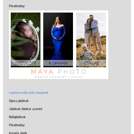
Magyar játékok
Pixelhobby
Montessori játékok
Mozgásfejlesztő játékok
Okos partijátékok
Oktató játékok kutyáknak
Pasztell játékok
Papírszínház
Pixelhobby
Puzzle
Legnépszerűbb játék kategóriák
Spiegelburg játékok
Djeco játékok
Strandjátékok
Játékok életkor szerint
Szerelés, barkácsolás, kerti
Bébijátékok
kalandozás
Pixelhobby
Szerepjáték
Kreatív játék