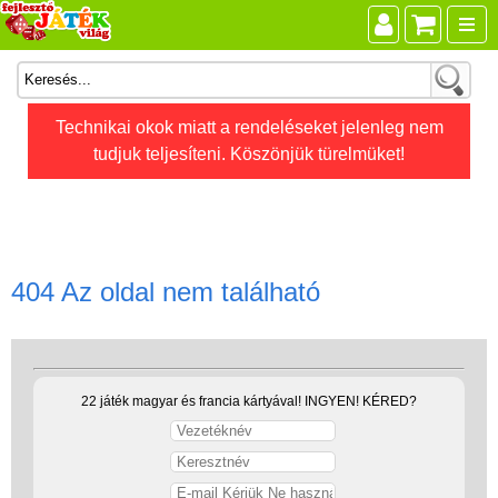
Összes játék
Technikai okok miatt a rendeléseket jelenleg nem
tudjuk teljesíteni. Köszönjük türelmüket!
Játékok életkor szerint
Legújabb Djeco játékok
AKTÍV szabadidő
Ajándéktárgyak
404 Az oldal nem található
Bébijátékok
Diafilm
Építőjáték
22 játék magyar és francia kártyával! INGYEN! KÉRED?
Foglalkoztató füzet
Fajátékok