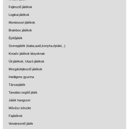
(baba,autó,konyha,épület,..)
Fejlesztő játékok
Logikai játékok
Tanulást segítő játék
Montessori játékok
Társasjáték
Brainbox játékok
Tudományos játék
Építőjáték
Szerepjáték (baba,autó,konyha,épület,..)
Úti játékok, Utazó játékok
Kreatív játékok lányoknak
Ügyességi játékok
Úti játékok, Utazó játékok
CSAK NÁLUNK - Egyedi
Mozgásfejlesztő játékok
játékok
Intelligens gyurma
Társasjáték
Tanulást segítő játék
Játék hangszer
Művész készlet
Fajátékok
Vonalvezető játék