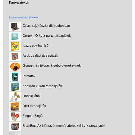
Kártyajátékok
Legkeresettebb játékok
Óriási rajzkészlet díszdobozban
Cortex, IQ kvíz party társasjáték
Igaz vagy hamis?
Azul, családi társasjáték
Vélemények
Gonge mini tölcsér kisebb gyerekeknek
Adatkezelés
Piratatak
ÁSZF
Kac Kac kukac társasjáték
Szállítási költség 1490 Ft-tól,
Dobble játék
de akár INGYEN!
Dixit társasjáték
1-3 munkanapos kiszállítás
Zingo a Bingó
5%-os törzsvásárlói
BrainBox, Az időutazó, memóriafejlesztő kvíz társasjáték
kedvezmény