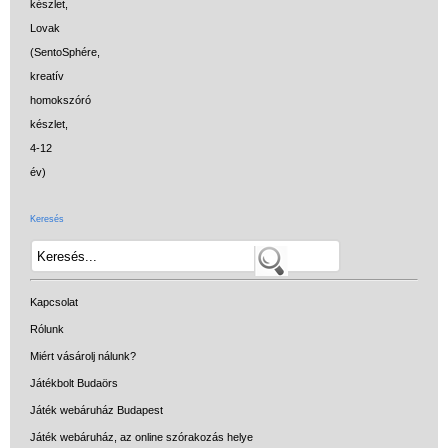
Keresés
Kapcsolat
Rólunk
Miért vásárolj nálunk?
Játékbolt Budaörs
Játék webáruház Budapest
Játék webáruház, az online szórakozás helye