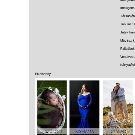
Intelligen
Társasját
Tanulást s
Játék han
Művész k
Fajátékok
Vonalveze
Kártyaját
Pixelhobby