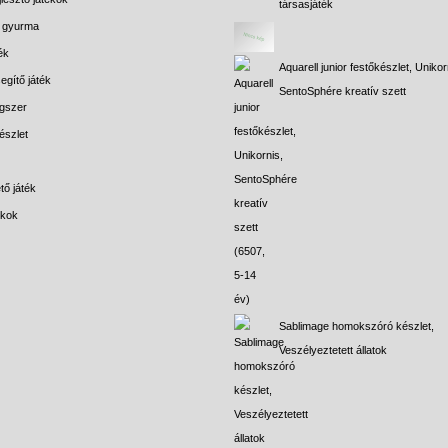
társasjáték
s gyurma
ék
Aquarell junior festőkészlet, Unikor
egítő játék
SentoSphére kreatív szett
gszer
észlet
tő játék
ékok
Sablimage homokszóró készlet,
Veszélyeztetett állatok