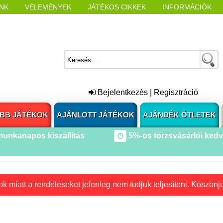
NK
VÉLEMÉNYEK
JÁTÉKOS CIKKEK
INFORMÁCIÓK
L NYITÁSAKOR
CÍMKÉK
Bejelentkezés
|
Regisztráció
BB JÁTÉKOK
AJÁNLOTT JÁTÉKOK
AJÁNDÉK ÖTLETEK
munkanapos kiszállítás
5%-os törzsvásárlói ked
k miatt a rendeléseket jelenleg nem tudjuk teljesíteni. Köszönj