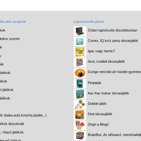
bb játék kategóriák
Legkeresettebb játékok
ékok
Óriási rajzkészlet díszdobozban
etkor szerint
Cortex, IQ kvíz party társasjáték
ok
Igaz vagy hamis?
y
Azul, családi társasjáték
ték
Gonge mini tölcsér kisebb gyerek
játékok
tékok
Piratatak
i játékok
Kac Kac kukac társasjáték
játékok
Dobble játék
Dixit társasjáték
ék (baba,autó,konyha,épület,..)
átékok lányoknak
Zingo a Bingó
k, Utazó játékok
BrainBox, Az időutazó, memóriafejl
lesztő játékok