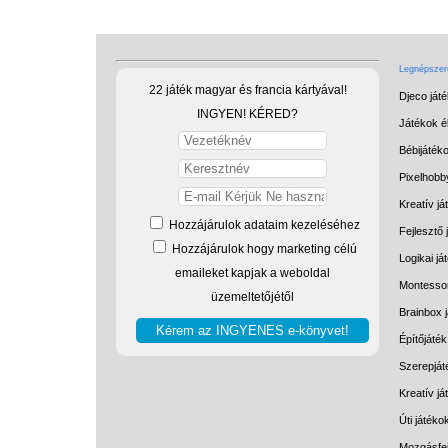
Legnépszerű
22 játék magyar és francia kártyával!
Djeco ját
INGYEN! KÉRED?
Játékok él
Bébijáték
Pixelhobb
Kreatív já
Hozzájárulok adataim kezeléséhez
Fejlesztő 
Hozzájárulok hogy marketing célú
Logikai já
emaileket kapjak a weboldal
Montessor
üzemeltetőjétől
Brainbox 
Építőjáték
Szerepját
Kreatív j
Úti játéko
Mozgásfej