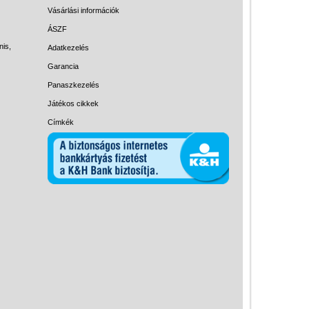
Magyar játékok
Vásárlási információk
Montessori játékok
ÁSZF
nis,
Adatkezelés
Mozgásfejlesztő játékok
Garancia
Okos partijátékok
Panaszkezelés
Oktató játékok kutyáknak
Játékos cikkek
Pasztell játékok
Címkék
Papírszínház
Pixelhobby
Puzzle
Spiegelburg játékok
Strandjátékok
Szerelés, barkácsolás, kerti
kalandozás
Szerepjáték