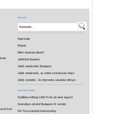
Játék hangszer
Futóbiciklik, rollerek
Keresés
Gyerekszoba
Intelligens gyurma
Iskolaszerek
Kapcsolat
Kerti játékok
Rólunk
Miért vásárolj nálunk?
Kreatív játék
eknek
Játékbolt Budaörs
Könyv
Játék webáruház Budapest
Licenszes TOP
Játék webáruház, az online szórakozás helye
gyerekajándékok
Játék rendelés - Az internetes vásárlás előnyei
Logikai játékok
Hasznos Linkek
LOGICO
Szállítási költség 1490 Ft-tól, de akár ingyen!
Személyes átvétel Budapest XI. kerület
LÜK
esztő kvíz
5% Törzsvásárlói kedvezmény