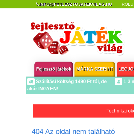
INFO@FEJLESZTOJATEKVILAG.HU
RÓLU
REKLAMÁCIÓ ÉS ELÁLLÁS
POPUP AZ OLDA
Fejlesztő játékok
MÁRKA SZERINT
LEGJO
Szállítási költség 1490 Ft-tól, de
1-3 
akár INGYEN!
Technikai oko
404 Az oldal nem található