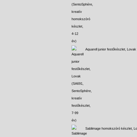
Aquarell junior festőkészlet, Lovak
Sablimage homokszóró készlet, L