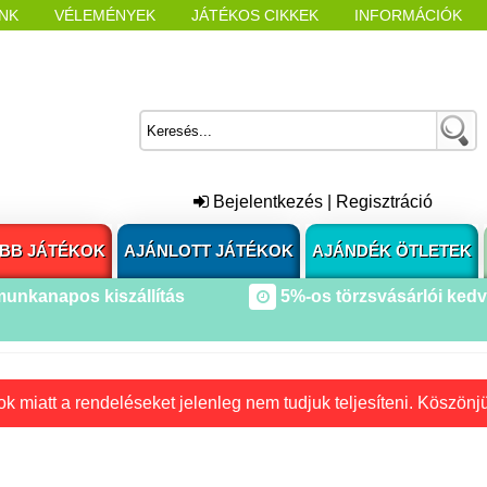
NK
VÉLEMÉNYEK
JÁTÉKOS CIKKEK
INFORMÁCIÓK
L NYITÁSAKOR
CÍMKÉK
Bejelentkezés
|
Regisztráció
BB JÁTÉKOK
AJÁNLOTT JÁTÉKOK
AJÁNDÉK ÖTLETEK
munkanapos kiszállítás
5%-os törzsvásárlói ked
k miatt a rendeléseket jelenleg nem tudjuk teljesíteni. Köszönj