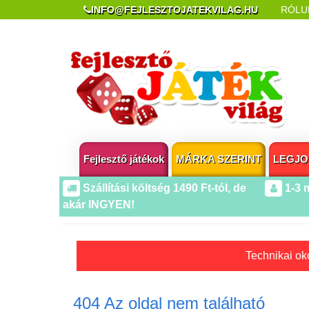
INFO@FEJLESZTOJATEKVILAG.HU
RÓLU
REKLAMÁCIÓ ÉS ELÁLLÁS
POPUP AZ OLDA
Fejlesztő játékok
MÁRKA SZERINT
LEGJO
Szállítási költség 1490 Ft-tól, de
1-3 
akár INGYEN!
Technikai oko
404 Az oldal nem található