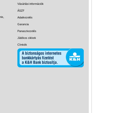
Magyar játékok
Vásárlási információk
Montessori játékok
ÁSZF
nis,
Adatkezelés
Mozgásfejlesztő játékok
Garancia
Okos partijátékok
Panaszkezelés
Oktató játékok kutyáknak
Játékos cikkek
Pasztell játékok
Címkék
Papírszínház
Pixelhobby
Puzzle
Spiegelburg játékok
Strandjátékok
Szerelés, barkácsolás, kerti
kalandozás
Szerepjáték