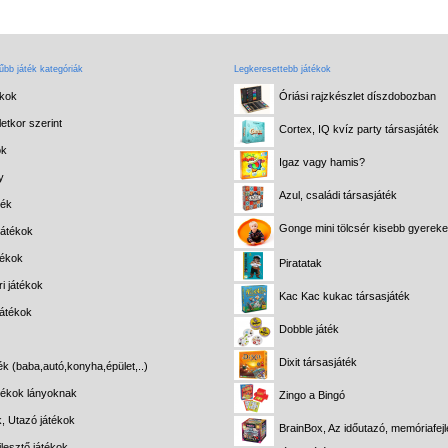
bb játék kategóriák
Legkeresettebb játékok
ékok
Óriási rajzkészlet díszdobozban
etkor szerint
Cortex, IQ kvíz party társasjáték
ok
Igaz vagy hamis?
y
Azul, családi társasjáték
ték
Gonge mini tölcsér kisebb gyerek
játékok
tékok
Piratatak
i játékok
Kac Kac kukac társasjáték
játékok
Dobble játék
Dixit társasjáték
ék (baba,autó,konyha,épület,..)
átékok lányoknak
Zingo a Bingó
k, Utazó játékok
BrainBox, Az időutazó, memóriafejl
lesztő játékok