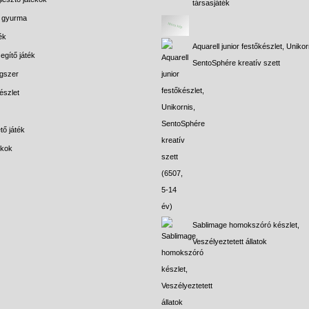
társasjáték
s gyurma
ék
Aquarell junior festőkészlet, Unikor
egítő játék
SentoSphére kreatív szett
gszer
észlet
tő játék
ékok
Sablimage homokszóró készlet,
Veszélyeztetett állatok