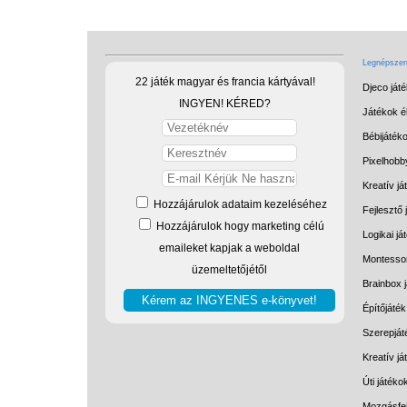
Legnépszerű
22 játék magyar és francia kártyával!
Djeco ját
INGYEN! KÉRED?
Játékok él
Bébijáték
Pixelhobb
Kreatív já
Hozzájárulok adataim kezeléséhez
Fejlesztő 
Hozzájárulok hogy marketing célú
Logikai já
emaileket kapjak a weboldal
Montessor
üzemeltetőjétől
Brainbox 
Építőjáték
Szerepját
Kreatív j
Úti játéko
Mozgásfej