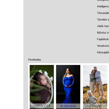
Intelligen
Társasját
Tanulást s
Játék han
Művész k
Fajátékok
Vonalveze
Kártyaját
Pixelhobby