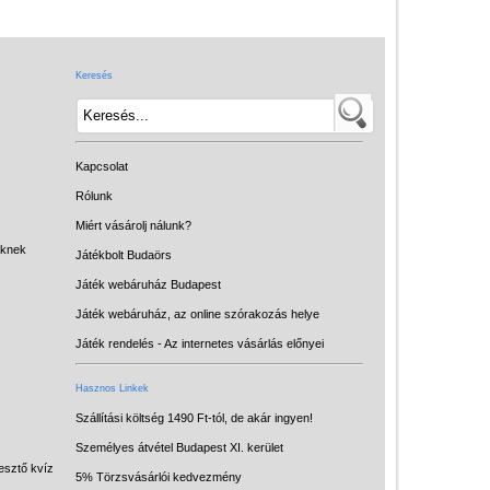
Játék hangszer
Futóbiciklik, rollerek
Keresés
Gyerekszoba
Intelligens gyurma
Iskolaszerek
Kapcsolat
Kerti játékok
Rólunk
Miért vásárolj nálunk?
Kreatív játék
eknek
Játékbolt Budaörs
Könyv
Játék webáruház Budapest
Licenszes TOP
Játék webáruház, az online szórakozás helye
gyerekajándékok
Játék rendelés - Az internetes vásárlás előnyei
Logikai játékok
Hasznos Linkek
LOGICO
Szállítási költség 1490 Ft-tól, de akár ingyen!
Személyes átvétel Budapest XI. kerület
LÜK
esztő kvíz
5% Törzsvásárlói kedvezmény