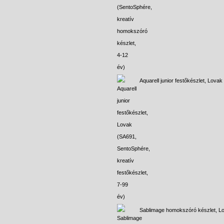
Aquarell junior festőkészlet, Lovak
Sablimage homokszóró készlet, L