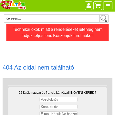
Összes játék
Technikai okok miatt a rendeléseket jelenleg nem
tudjuk teljesíteni. Köszönjük türelmüket!
Játékok életkor szerint
Legújabb Djeco játékok
AKTÍV szabadidő
Ajándéktárgyak
404 Az oldal nem található
Bébijátékok
Diafilm
Építőjáték
22 játék magyar és francia kártyával! INGYEN! KÉRED?
Foglalkoztató füzet
Fajátékok