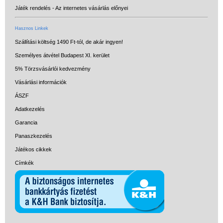
Játék rendelés - Az internetes vásárlás előnyei
Hasznos Linkek
Szállítási költség 1490 Ft-tól, de akár ingyen!
Személyes átvétel Budapest XI. kerület
5% Törzsvásárlói kedvezmény
Vásárlási információk
ÁSZF
Adatkezelés
Garancia
Panaszkezelés
Játékos cikkek
Címkék