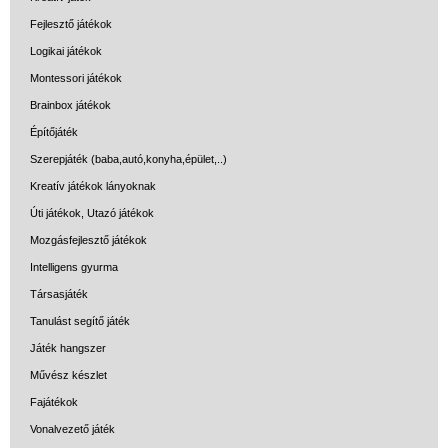
(baba,autó,konyha,épület,..)
Fejlesztő játékok
Logikai játékok
Tanulást segítő játék
Montessori játékok
Társasjáték
Brainbox játékok
Tudományos játék
Építőjáték
Szerepjáték (baba,autó,konyha,épület,..)
Úti játékok, Utazó játékok
Kreatív játékok lányoknak
Ügyességi játékok
Úti játékok, Utazó játékok
CSAK NÁLUNK - Egyedi
Mozgásfejlesztő játékok
játékok
Intelligens gyurma
Társasjáték
Tanulást segítő játék
Játék hangszer
Művész készlet
Fajátékok
Vonalvezető játék