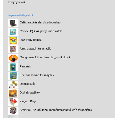
Kártyajátékok
Legkeresettebb játékok
Óriási rajzkészlet díszdobozban
Cortex, IQ kvíz party társasjáték
Igaz vagy hamis?
Azul, családi társasjáték
Vélemények
Gonge mini tölcsér kisebb gyerekeknek
Adatkezelés
Piratatak
ÁSZF
Kac Kac kukac társasjáték
Szállítási költség 1490 Ft-tól,
Dobble játék
de akár INGYEN!
Dixit társasjáték
1-3 munkanapos kiszállítás
Zingo a Bingó
5%-os törzsvásárlói
BrainBox, Az időutazó, memóriafejlesztő kvíz társasjáték
kedvezmény