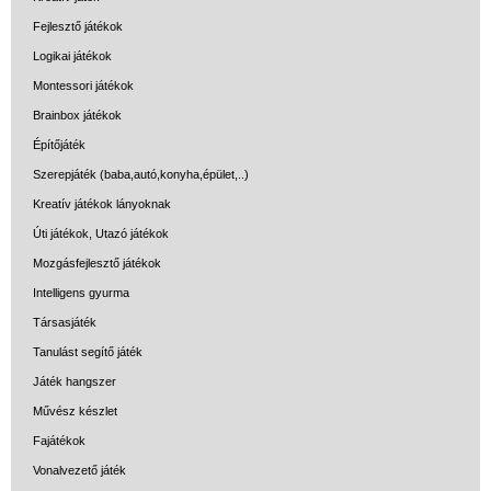
(baba,autó,konyha,épület,..)
Fejlesztő játékok
Logikai játékok
Tanulást segítő játék
Montessori játékok
Társasjáték
Brainbox játékok
Tudományos játék
Építőjáték
Szerepjáték (baba,autó,konyha,épület,..)
Úti játékok, Utazó játékok
Kreatív játékok lányoknak
Ügyességi játékok
Úti játékok, Utazó játékok
CSAK NÁLUNK - Egyedi
Mozgásfejlesztő játékok
játékok
Intelligens gyurma
Társasjáték
Tanulást segítő játék
Játék hangszer
Művész készlet
Fajátékok
Vonalvezető játék