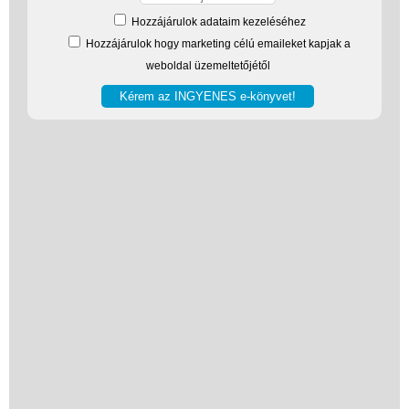
Játék hangszer
Hozzájárulok adataim kezeléséhez
Futóbiciklik, rollerek
Hozzájárulok hogy marketing célú emaileket kapjak a
weboldal üzemeltetőjétől
Gyerekszoba
Intelligens gyurma
Iskolaszerek
Kerti játékok
Kreatív játék
Könyv
Licenszes TOP
gyerekajándékok
Logikai játékok
LOGICO
LÜK