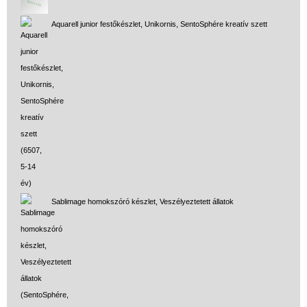
Miért vásárolj nálunk?
Aquarell junior festőkészlet, Unikornis, SentoSphére kreatív szett
Akiket támogatunk
Garancia
Játék rendelés - Az internetes
vásárlás előnyei
Reklamáció és Elállás
Sablimage homokszóró készlet, Veszélyeztetett állatok