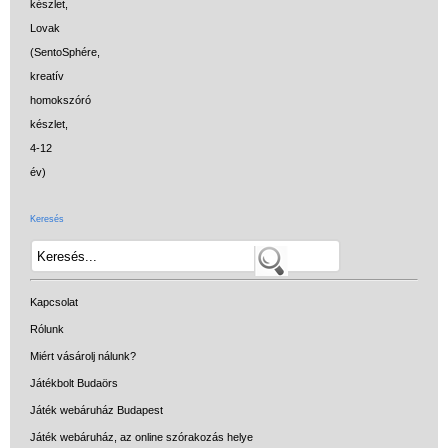
Keresés
Kapcsolat
Rólunk
Miért vásárolj nálunk?
Játékbolt Budaörs
Játék webáruház Budapest
Játék webáruház, az online szórakozás helye