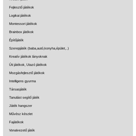
(baba,autó,konyha,épület,..)
Fejlesztő játékok
Logikai játékok
Tanulást segítő játék
Montessori játékok
Társasjáték
Brainbox játékok
Tudományos játék
Építőjáték
Szerepjáték (baba,autó,konyha,épület,..)
Úti játékok, Utazó játékok
Kreatív játékok lányoknak
Ügyességi játékok
Úti játékok, Utazó játékok
CSAK NÁLUNK - Egyedi
Mozgásfejlesztő játékok
játékok
Intelligens gyurma
Társasjáték
Tanulást segítő játék
Játék hangszer
Művész készlet
Fajátékok
Vonalvezető játék