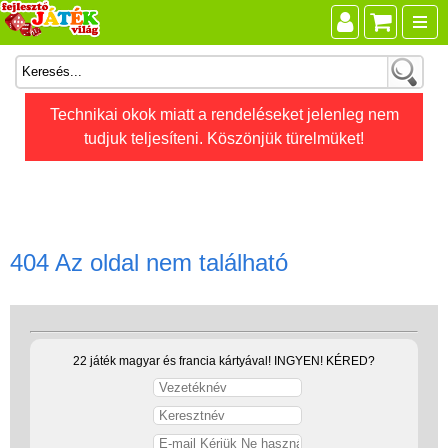
Összes játék
Technikai okok miatt a rendeléseket jelenleg nem
tudjuk teljesíteni. Köszönjük türelmüket!
Játékok életkor szerint
Legújabb Djeco játékok
AKTÍV szabadidő
Ajándéktárgyak
404 Az oldal nem található
Bébijátékok
Diafilm
Építőjáték
22 játék magyar és francia kártyával! INGYEN! KÉRED?
Foglalkoztató füzet
Fajátékok