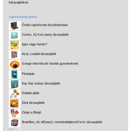
Kártyajátékok
Legkeresettebb játékok
Óriási rajzkészlet díszdobozban
Cortex, IQ kvíz party társasjáték
Igaz vagy hamis?
Azul, családi társasjáték
Vélemények
Gonge mini tölcsér kisebb gyerekeknek
Adatkezelés
Piratatak
ÁSZF
Kac Kac kukac társasjáték
Szállítási költség 1490 Ft-tól,
Dobble játék
de akár INGYEN!
Dixit társasjáték
1-3 munkanapos kiszállítás
Zingo a Bingó
5%-os törzsvásárlói
BrainBox, Az időutazó, memóriafejlesztő kvíz társasjáték
kedvezmény