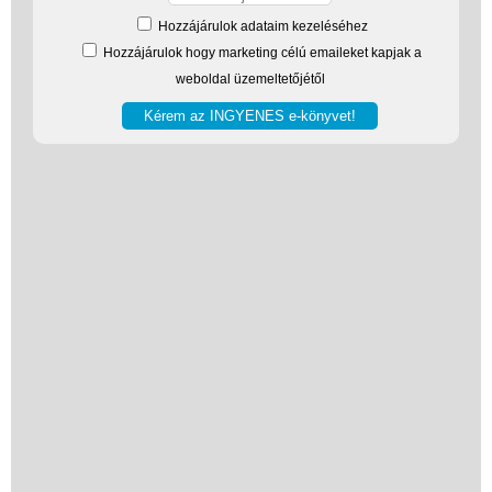
Játék hangszer
Hozzájárulok adataim kezeléséhez
Futóbiciklik, rollerek
Hozzájárulok hogy marketing célú emaileket kapjak a
weboldal üzemeltetőjétől
Gyerekszoba
Intelligens gyurma
Iskolaszerek
Kerti játékok
Kreatív játék
Könyv
Licenszes TOP
gyerekajándékok
Logikai játékok
LOGICO
LÜK