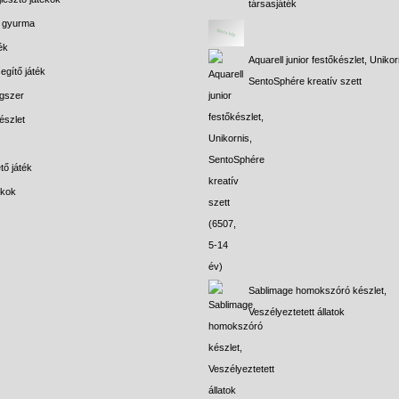
társasjáték
s gyurma
ék
Aquarell junior festőkészlet, Unikor
egítő játék
SentoSphére kreatív szett
gszer
észlet
tő játék
ékok
Sablimage homokszóró készlet,
Veszélyeztetett állatok