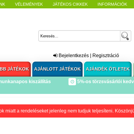
NK
VÉLEMÉNYEK
JÁTÉKOS CIKKEK
INFORMÁCIÓK
L NYITÁSAKOR
CÍMKÉK
Bejelentkezés
|
Regisztráció
BB JÁTÉKOK
AJÁNLOTT JÁTÉKOK
AJÁNDÉK ÖTLETEK
munkanapos kiszállítás
5%-os törzsvásárlói ked
k miatt a rendeléseket jelenleg nem tudjuk teljesíteni. Köszönj