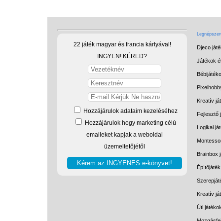
Legnépszerű
22 játék magyar és francia kártyával!
Djeco ját
INGYEN! KÉRED?
Játékok él
Bébijáték
Pixelhobb
Kreatív já
Hozzájárulok adataim kezeléséhez
Fejlesztő 
Hozzájárulok hogy marketing célú
Logikai já
emaileket kapjak a weboldal
Montessor
üzemeltetőjétől
Brainbox 
Építőjáték
Szerepját
Kreatív j
Úti játéko
Mozgásfej