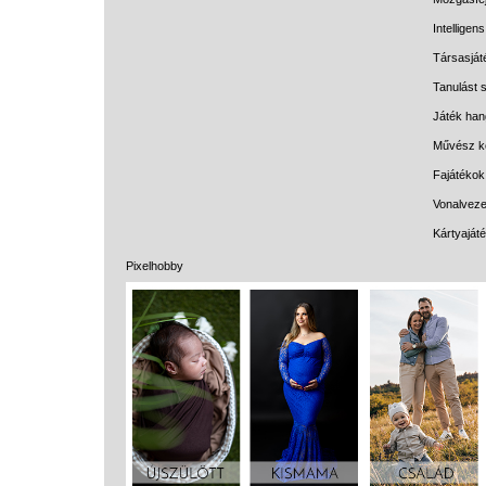
Intelligen
Társasját
Tanulást s
Játék han
Művész k
Fajátékok
Vonalveze
Kártyaját
Pixelhobby