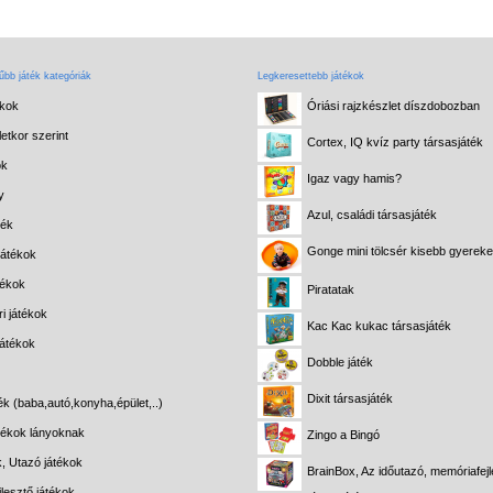
bb játék kategóriák
Legkeresettebb játékok
ékok
Óriási rajzkészlet díszdobozban
etkor szerint
Cortex, IQ kvíz party társasjáték
ok
Igaz vagy hamis?
y
Azul, családi társasjáték
ték
Gonge mini tölcsér kisebb gyerek
játékok
tékok
Piratatak
i játékok
Kac Kac kukac társasjáték
játékok
Dobble játék
Dixit társasjáték
ék (baba,autó,konyha,épület,..)
átékok lányoknak
Zingo a Bingó
k, Utazó játékok
BrainBox, Az időutazó, memóriafejl
lesztő játékok