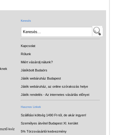
Játék hangszer
Futóbiciklik, rollerek
Keresés
Gyerekszoba
Intelligens gyurma
Iskolaszerek
Kapcsolat
Kerti játékok
Rólunk
Miért vásárolj nálunk?
Kreatív játék
eknek
Játékbolt Budaörs
Könyv
Játék webáruház Budapest
Licenszes TOP
Játék webáruház, az online szórakozás helye
gyerekajándékok
Játék rendelés - Az internetes vásárlás előnyei
Logikai játékok
Hasznos Linkek
LOGICO
Szállítási költség 1490 Ft-tól, de akár ingyen!
Személyes átvétel Budapest XI. kerület
LÜK
esztő kvíz
5% Törzsvásárlói kedvezmény