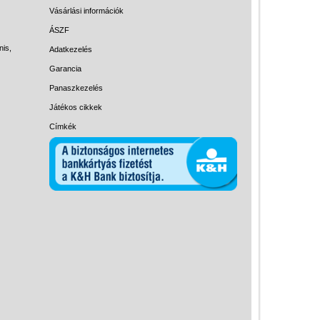
Magyar játékok
Vásárlási információk
Montessori játékok
ÁSZF
nis,
Adatkezelés
Mozgásfejlesztő játékok
Garancia
Okos partijátékok
Panaszkezelés
Oktató játékok kutyáknak
Játékos cikkek
Pasztell játékok
Címkék
Papírszínház
Pixelhobby
Puzzle
Spiegelburg játékok
Strandjátékok
Szerelés, barkácsolás, kerti
kalandozás
Szerepjáték