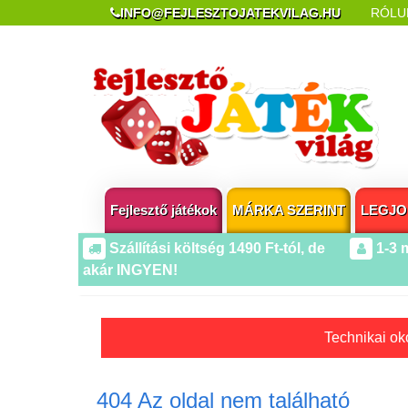
INFO@FEJLESZTOJATEKVILAG.HU
RÓLU
REKLAMÁCIÓ ÉS ELÁLLÁS
POPUP AZ OLDA
Fejlesztő játékok
MÁRKA SZERINT
LEGJO
Szállítási költség 1490 Ft-tól, de
1-3 
akár INGYEN!
Technikai oko
404 Az oldal nem található