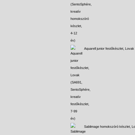
Aquarell junior festőkészlet, Lovak
Sablimage homokszóró készlet, L