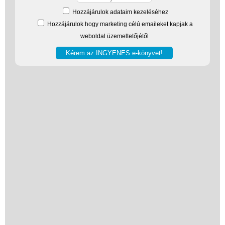
Játék hangszer
Hozzájárulok adataim kezeléséhez
Futóbiciklik, rollerek
Hozzájárulok hogy marketing célú emaileket kapjak a
weboldal üzemeltetőjétől
Gyerekszoba
Intelligens gyurma
Iskolaszerek
Kerti játékok
Kreatív játék
Könyv
Licenszes TOP
gyerekajándékok
Logikai játékok
LOGICO
LÜK