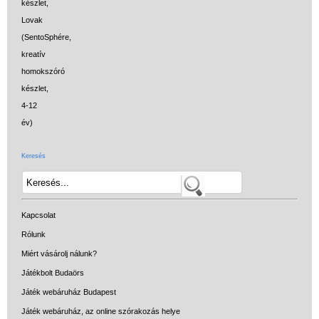
Keresés
Kapcsolat
Rólunk
Miért vásárolj nálunk?
Játékbolt Budaörs
Játék webáruház Budapest
Játék webáruház, az online szórakozás helye