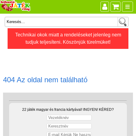
Összes játék
Technikai okok miatt a rendeléseket jelenleg nem
tudjuk teljesíteni. Köszönjük türelmüket!
Játékok életkor szerint
Legújabb Djeco játékok
AKTÍV szabadidő
Ajándéktárgyak
404 Az oldal nem található
Bébijátékok
Diafilm
Építőjáték
22 játék magyar és francia kártyával! INGYEN! KÉRED?
Foglalkoztató füzet
Fajátékok