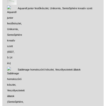
Miért vásárolj nálunk?
Aquarell junior festőkészlet, Unikornis, SentoSphére kreatív szett
Akiket támogatunk
Garancia
Játék rendelés - Az internetes
vásárlás előnyei
Reklamáció és Elállás
Sablimage homokszóró készlet, Veszélyeztetett állatok