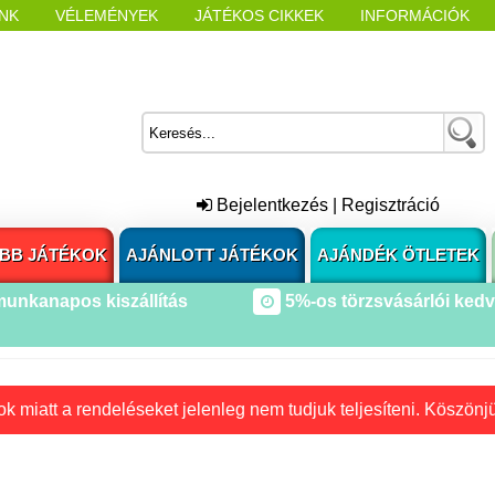
NK
VÉLEMÉNYEK
JÁTÉKOS CIKKEK
INFORMÁCIÓK
L NYITÁSAKOR
CÍMKÉK
Bejelentkezés
|
Regisztráció
BB JÁTÉKOK
AJÁNLOTT JÁTÉKOK
AJÁNDÉK ÖTLETEK
munkanapos kiszállítás
5%-os törzsvásárlói ked
k miatt a rendeléseket jelenleg nem tudjuk teljesíteni. Köszönj