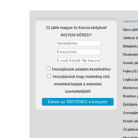
Legnépszerű
22 játék magyar és francia kártyával!
Djeco ját
INGYEN! KÉRED?
Játékok él
Bébijáték
Pixelhobb
Kreatív já
Hozzájárulok adataim kezeléséhez
Fejlesztő 
Hozzájárulok hogy marketing célú
Logikai já
emaileket kapjak a weboldal
Montessor
üzemeltetőjétől
Brainbox 
Építőjáték
Szerepját
Kreatív j
Úti játéko
Mozgásfej