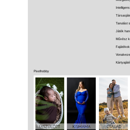
Intelligen
Társasját
Tanulást s
Játék han
Művész k
Fajátékok
Vonalveze
Kártyaját
Pixelhobby