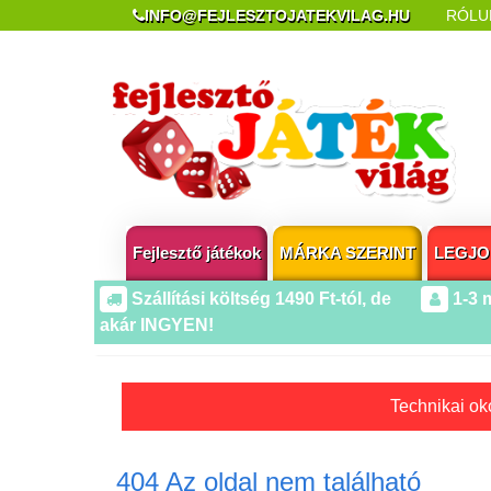
INFO@FEJLESZTOJATEKVILAG.HU
RÓLU
REKLAMÁCIÓ ÉS ELÁLLÁS
POPUP AZ OLDA
Fejlesztő játékok
MÁRKA SZERINT
LEGJO
Szállítási költség 1490 Ft-tól, de
1-3 
akár INGYEN!
Technikai oko
404 Az oldal nem található