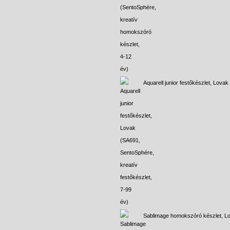
Aquarell junior festőkészlet, Lovak
Sablimage homokszóró készlet, L