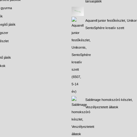
társasjáték
s gyurma
ék
Aquarell junior festőkészlet, Unikor
egítő játék
SentoSphére kreatív szett
gszer
észlet
tő játék
ékok
Sablimage homokszóró készlet,
Veszélyeztetett állatok