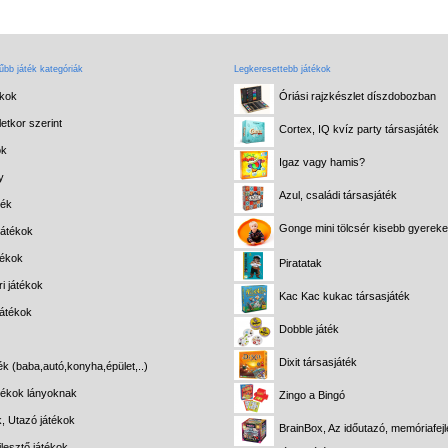
bb játék kategóriák
Legkeresettebb játékok
ékok
Óriási rajzkészlet díszdobozban
etkor szerint
Cortex, IQ kvíz party társasjáték
ok
Igaz vagy hamis?
y
Azul, családi társasjáték
ték
Gonge mini tölcsér kisebb gyerek
játékok
tékok
Piratatak
i játékok
Kac Kac kukac társasjáték
játékok
Dobble játék
Dixit társasjáték
ék (baba,autó,konyha,épület,..)
átékok lányoknak
Zingo a Bingó
k, Utazó játékok
BrainBox, Az időutazó, memóriafejl
lesztő játékok