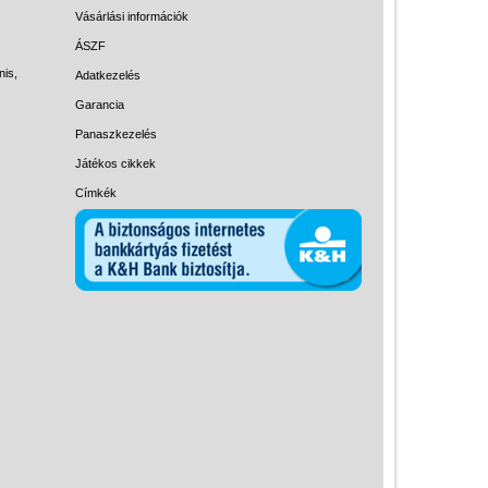
Magyar játékok
Vásárlási információk
Montessori játékok
ÁSZF
nis,
Adatkezelés
Mozgásfejlesztő játékok
Garancia
Okos partijátékok
Panaszkezelés
Oktató játékok kutyáknak
Játékos cikkek
Pasztell játékok
Címkék
Papírszínház
Pixelhobby
Puzzle
Spiegelburg játékok
Strandjátékok
Szerelés, barkácsolás, kerti
kalandozás
Szerepjáték