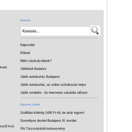
Játék hangszer
Futóbiciklik, rollerek
Keresés
Gyerekszoba
Intelligens gyurma
Iskolaszerek
Kapcsolat
Kerti játékok
Rólunk
Miért vásárolj nálunk?
Kreatív játék
eknek
Játékbolt Budaörs
Könyv
Játék webáruház Budapest
Licenszes TOP
Játék webáruház, az online szórakozás helye
gyerekajándékok
Játék rendelés - Az internetes vásárlás előnyei
Logikai játékok
Hasznos Linkek
LOGICO
Szállítási költség 1490 Ft-tól, de akár ingyen!
Személyes átvétel Budapest XI. kerület
LÜK
esztő kvíz
5% Törzsvásárlói kedvezmény