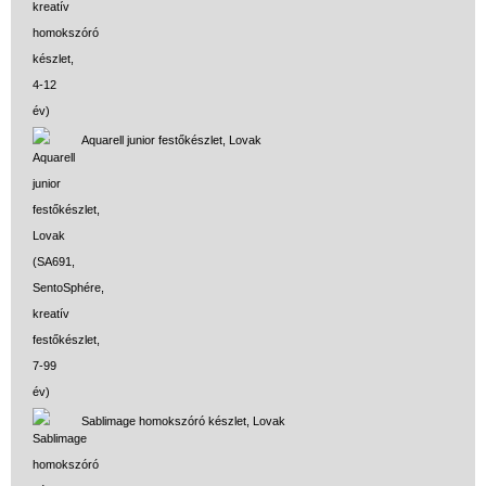
Aquarell junior festőkészlet, Lovak
Sablimage homokszóró készlet, Lovak