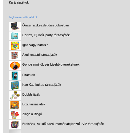
Kártyajátékok
Legkeresettebb játékok
Óriási rajzkészlet díszdobozban
Cortex, IQ kvíz party társasjáték
Igaz vagy hamis?
Azul, családi társasjáték
Vélemények
Gonge mini tölcsér kisebb gyerekeknek
Adatkezelés
Piratatak
ÁSZF
Kac Kac kukac társasjáték
Szállítási költség 1490 Ft-tól,
Dobble játék
de akár INGYEN!
Dixit társasjáték
1-3 munkanapos kiszállítás
Zingo a Bingó
5%-os törzsvásárlói
BrainBox, Az időutazó, memóriafejlesztő kvíz társasjáték
kedvezmény