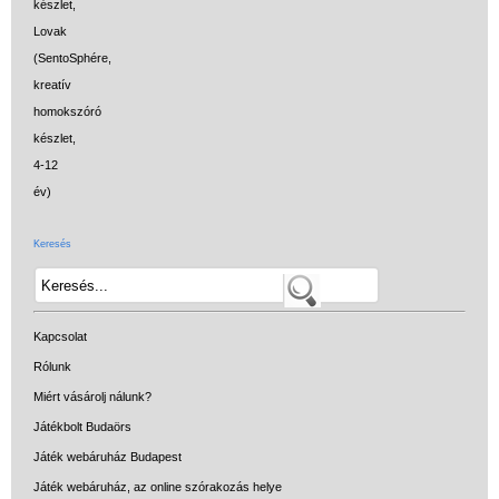
Keresés
Kapcsolat
Rólunk
Miért vásárolj nálunk?
Játékbolt Budaörs
Játék webáruház Budapest
Játék webáruház, az online szórakozás helye