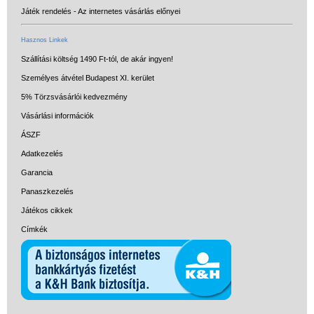
Játék rendelés - Az internetes vásárlás előnyei
Hasznos Linkek
Szállítási költség 1490 Ft-tól, de akár ingyen!
Személyes átvétel Budapest XI. kerület
5% Törzsvásárlói kedvezmény
Vásárlási információk
ÁSZF
Adatkezelés
Garancia
Panaszkezelés
Játékos cikkek
Címkék