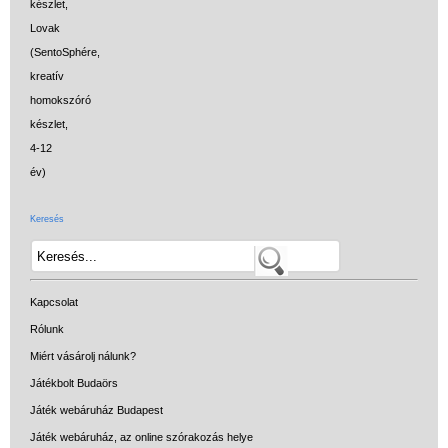
Keresés
Kapcsolat
Rólunk
Miért vásárolj nálunk?
Játékbolt Budaörs
Játék webáruház Budapest
Játék webáruház, az online szórakozás helye