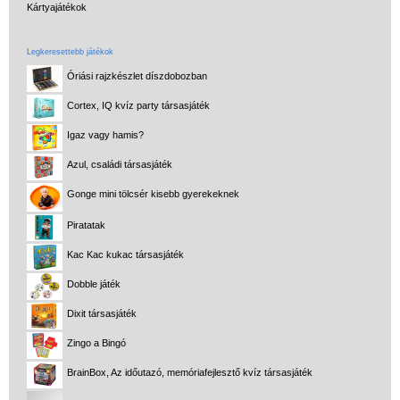
Kártyajátékok
Legkeresettebb játékok
Óriási rajzkészlet díszdobozban
Cortex, IQ kvíz party társasjáték
Igaz vagy hamis?
Azul, családi társasjáték
Vélemények
Gonge mini tölcsér kisebb gyerekeknek
Adatkezelés
Piratatak
ÁSZF
Kac Kac kukac társasjáték
Szállítási költség 1490 Ft-tól,
Dobble játék
de akár INGYEN!
Dixit társasjáték
1-3 munkanapos kiszállítás
Zingo a Bingó
5%-os törzsvásárlói
BrainBox, Az időutazó, memóriafejlesztő kvíz társasjáték
kedvezmény