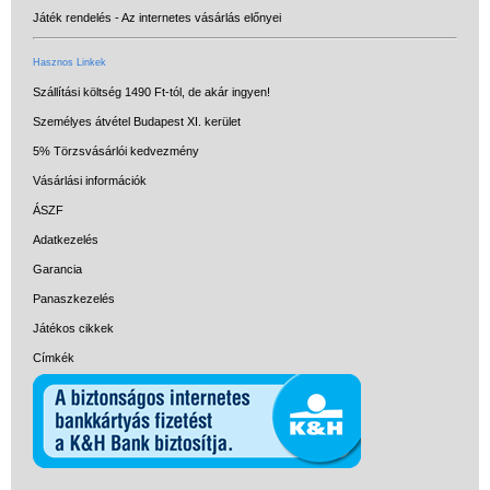
Játék rendelés - Az internetes vásárlás előnyei
Hasznos Linkek
Szállítási költség 1490 Ft-tól, de akár ingyen!
Személyes átvétel Budapest XI. kerület
5% Törzsvásárlói kedvezmény
Vásárlási információk
ÁSZF
Adatkezelés
Garancia
Panaszkezelés
Játékos cikkek
Címkék