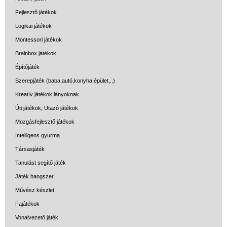
(baba,autó,konyha,épület,..)
Fejlesztő játékok
Logikai játékok
Tanulást segítő játék
Montessori játékok
Társasjáték
Brainbox játékok
Tudományos játék
Építőjáték
Szerepjáték (baba,autó,konyha,épület,..)
Úti játékok, Utazó játékok
Kreatív játékok lányoknak
Ügyességi játékok
Úti játékok, Utazó játékok
CSAK NÁLUNK - Egyedi
Mozgásfejlesztő játékok
játékok
Intelligens gyurma
Társasjáték
Tanulást segítő játék
Játék hangszer
Művész készlet
Fajátékok
Vonalvezető játék