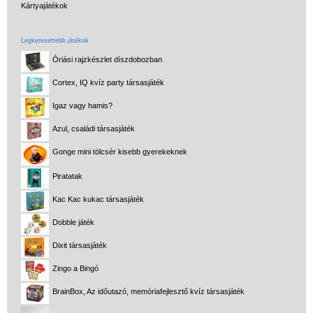
Kártyajátékok
Legkeresettebb játékok
Óriási rajzkészlet díszdobozban
Cortex, IQ kvíz party társasjáték
Igaz vagy hamis?
Azul, családi társasjáték
Vélemények
Gonge mini tölcsér kisebb gyerekeknek
Adatkezelés
Piratatak
ÁSZF
Kac Kac kukac társasjáték
Szállítási költség 1490 Ft-tól,
Dobble játék
de akár INGYEN!
Dixit társasjáték
1-3 munkanapos kiszállítás
Zingo a Bingó
5%-os törzsvásárlói
BrainBox, Az időutazó, memóriafejlesztő kvíz társasjáték
kedvezmény