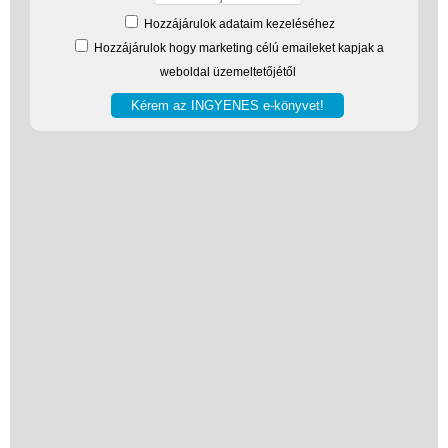
Játék hangszer
Hozzájárulok adataim kezeléséhez
Futóbiciklik, rollerek
Hozzájárulok hogy marketing célú emaileket kapjak a
weboldal üzemeltetőjétől
Gyerekszoba
Intelligens gyurma
Iskolaszerek
Kerti játékok
Kreatív játék
Könyv
Licenszes TOP
gyerekajándékok
Logikai játékok
LOGICO
LÜK