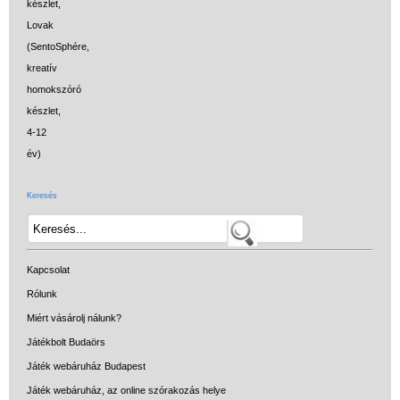
Keresés
Kapcsolat
Rólunk
Miért vásárolj nálunk?
Játékbolt Budaörs
Játék webáruház Budapest
Játék webáruház, az online szórakozás helye