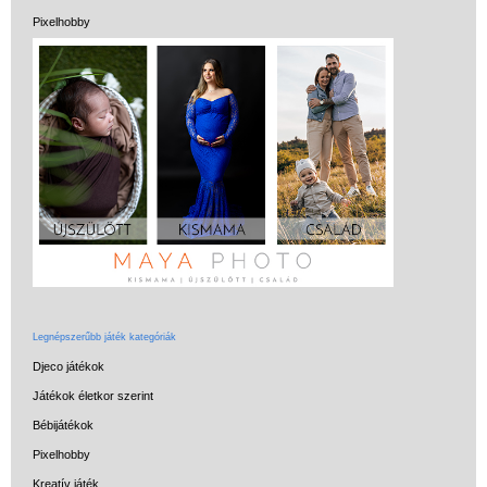
Magyar játékok
Pixelhobby
Montessori játékok
Mozgásfejlesztő játékok
Okos partijátékok
Oktató játékok kutyáknak
Pasztell játékok
Papírszínház
Pixelhobby
Puzzle
Legnépszerűbb játék kategóriák
Spiegelburg játékok
Djeco játékok
Strandjátékok
Játékok életkor szerint
Szerelés, barkácsolás, kerti
Bébijátékok
kalandozás
Pixelhobby
Szerepjáték
Kreatív játék