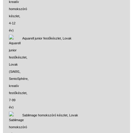
Aquarell junior festőkészlet, Lovak
Sablimage homokszóró készlet, Lovak