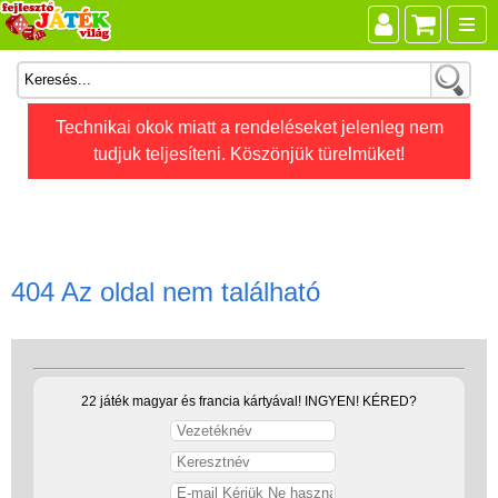
Összes játék
Technikai okok miatt a rendeléseket jelenleg nem
tudjuk teljesíteni. Köszönjük türelmüket!
Játékok életkor szerint
Legújabb Djeco játékok
AKTÍV szabadidő
Ajándéktárgyak
404 Az oldal nem található
Bébijátékok
Diafilm
Építőjáték
22 játék magyar és francia kártyával! INGYEN! KÉRED?
Foglalkoztató füzet
Fajátékok