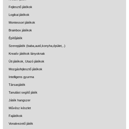
(baba,autó,konyha,épület,..)
Fejlesztő játékok
Logikai játékok
Tanulást segítő játék
Montessori játékok
Társasjáték
Brainbox játékok
Tudományos játék
Építőjáték
Szerepjáték (baba,autó,konyha,épület,..)
Úti játékok, Utazó játékok
Kreatív játékok lányoknak
Ügyességi játékok
Úti játékok, Utazó játékok
CSAK NÁLUNK - Egyedi
Mozgásfejlesztő játékok
játékok
Intelligens gyurma
Társasjáték
Tanulást segítő játék
Játék hangszer
Művész készlet
Fajátékok
Vonalvezető játék