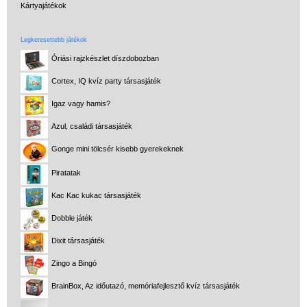
Kártyajátékok
Legkeresettebb játékok
Óriási rajzkészlet díszdobozban
Cortex, IQ kvíz party társasjáték
Igaz vagy hamis?
Azul, családi társasjáték
Vélemények
Gonge mini tölcsér kisebb gyerekeknek
Adatkezelés
Piratatak
ÁSZF
Kac Kac kukac társasjáték
Szállítási költség 1490 Ft-tól,
Dobble játék
de akár INGYEN!
Dixit társasjáték
1-3 munkanapos kiszállítás
Zingo a Bingó
5%-os törzsvásárlói
BrainBox, Az időutazó, memóriafejlesztő kvíz társasjáték
kedvezmény