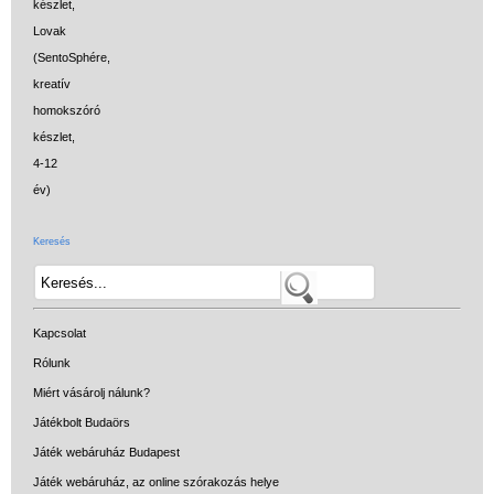
Keresés
Kapcsolat
Rólunk
Miért vásárolj nálunk?
Játékbolt Budaörs
Játék webáruház Budapest
Játék webáruház, az online szórakozás helye