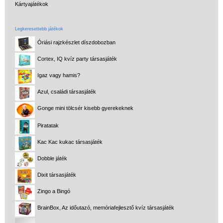
Kártyajátékok
Legkeresettebb játékok
Óriási rajzkészlet díszdobozban
Cortex, IQ kvíz party társasjáték
Igaz vagy hamis?
Azul, családi társasjáték
Vélemények
Gonge mini tölcsér kisebb gyerekeknek
Adatkezelés
Piratatak
ÁSZF
Kac Kac kukac társasjáték
Szállítási költség 1490 Ft-tól,
Dobble játék
de akár INGYEN!
Dixit társasjáték
1-3 munkanapos kiszállítás
Zingo a Bingó
5%-os törzsvásárlói
BrainBox, Az időutazó, memóriafejlesztő kvíz társasjáték
kedvezmény