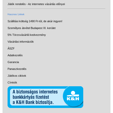
Játék rendelés - Az internetes vásárlás előnyei
Hasznos Linkek
Szállítási költség 1490 Ft-tól, de akár ingyen!
Személyes átvétel Budapest XI. kerület
5% Törzsvásárlói kedvezmény
Vásárlási információk
ÁSZF
Adatkezelés
Garancia
Panaszkezelés
Játékos cikkek
Címkék