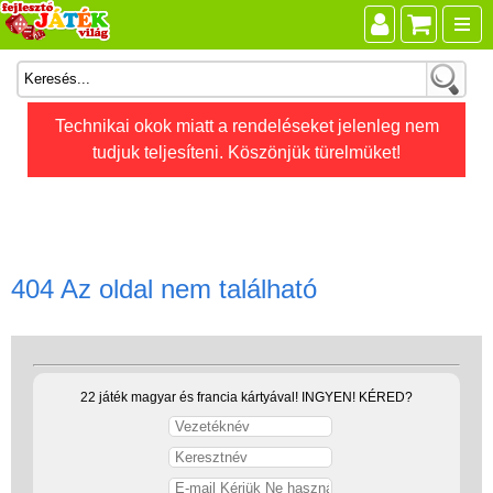
Összes játék
Technikai okok miatt a rendeléseket jelenleg nem
tudjuk teljesíteni. Köszönjük türelmüket!
Játékok életkor szerint
Legújabb Djeco játékok
AKTÍV szabadidő
Ajándéktárgyak
404 Az oldal nem található
Bébijátékok
Diafilm
Építőjáték
22 játék magyar és francia kártyával! INGYEN! KÉRED?
Foglalkoztató füzet
Fajátékok