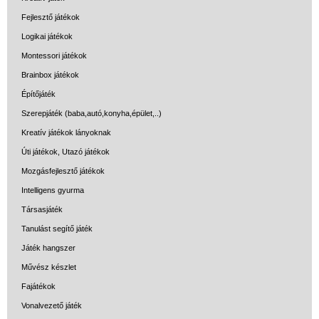
(baba,autó,konyha,épület,..)
Fejlesztő játékok
Logikai játékok
Tanulást segítő játék
Montessori játékok
Társasjáték
Brainbox játékok
Tudományos játék
Építőjáték
Szerepjáték (baba,autó,konyha,épület,..)
Úti játékok, Utazó játékok
Kreatív játékok lányoknak
Ügyességi játékok
Úti játékok, Utazó játékok
CSAK NÁLUNK - Egyedi
Mozgásfejlesztő játékok
játékok
Intelligens gyurma
Társasjáték
Tanulást segítő játék
Játék hangszer
Művész készlet
Fajátékok
Vonalvezető játék