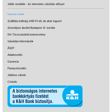
Játék rendelés - Az internetes vásárlás előnyei
Hasznos Linkek
Szállítási költség 1490 Ft-tól, de akár ingyen!
Személyes átvétel Budapest XI. kerület
5% Törzsvásárlói kedvezmény
Vásárlási információk
ÁSZF
Adatkezelés
Garancia
Panaszkezelés
Játékos cikkek
Címkék