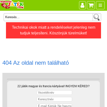
Összes játék
Technikai okok miatt a rendeléseket jelenleg nem
tudjuk teljesíteni. Köszönjük türelmüket!
Játékok életkor szerint
Legújabb Djeco játékok
AKTÍV szabadidő
Ajándéktárgyak
404 Az oldal nem található
Bébijátékok
Diafilm
Építőjáték
22 játék magyar és francia kártyával! INGYEN! KÉRED?
Foglalkoztató füzet
Fajátékok