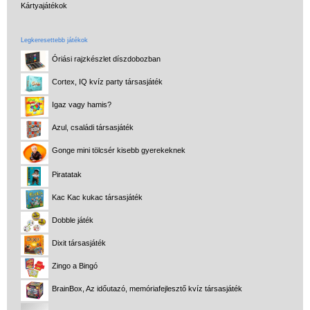
Kártyajátékok
Legkeresettebb játékok
Óriási rajzkészlet díszdobozban
Cortex, IQ kvíz party társasjáték
Igaz vagy hamis?
Azul, családi társasjáték
Vélemények
Gonge mini tölcsér kisebb gyerekeknek
Adatkezelés
Piratatak
ÁSZF
Kac Kac kukac társasjáték
Szállítási költség 1490 Ft-tól,
Dobble játék
de akár INGYEN!
Dixit társasjáték
1-3 munkanapos kiszállítás
Zingo a Bingó
5%-os törzsvásárlói
BrainBox, Az időutazó, memóriafejlesztő kvíz társasjáték
kedvezmény