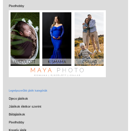
Magyar játékok
Pixelhobby
Montessori játékok
Mozgásfejlesztő játékok
Okos partijátékok
Oktató játékok kutyáknak
Pasztell játékok
Papírszínház
Pixelhobby
Puzzle
Legnépszerűbb játék kategóriák
Spiegelburg játékok
Djeco játékok
Strandjátékok
Játékok életkor szerint
Szerelés, barkácsolás, kerti
Bébijátékok
kalandozás
Pixelhobby
Szerepjáték
Kreatív játék