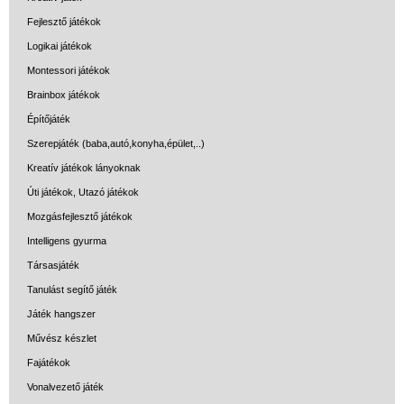
(baba,autó,konyha,épület,..)
Fejlesztő játékok
Logikai játékok
Tanulást segítő játék
Montessori játékok
Társasjáték
Brainbox játékok
Tudományos játék
Építőjáték
Szerepjáték (baba,autó,konyha,épület,..)
Úti játékok, Utazó játékok
Kreatív játékok lányoknak
Ügyességi játékok
Úti játékok, Utazó játékok
CSAK NÁLUNK - Egyedi
Mozgásfejlesztő játékok
játékok
Intelligens gyurma
Társasjáték
Tanulást segítő játék
Játék hangszer
Művész készlet
Fajátékok
Vonalvezető játék