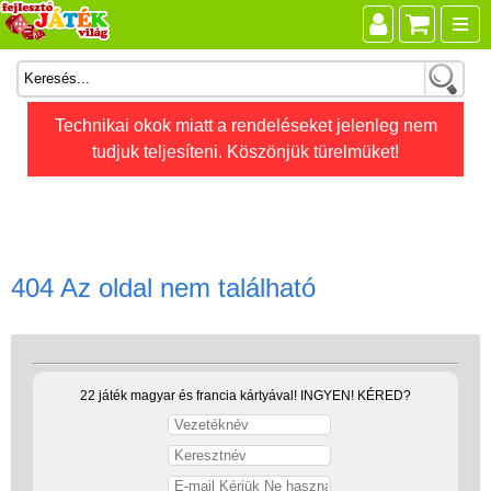
Összes játék
Technikai okok miatt a rendeléseket jelenleg nem
tudjuk teljesíteni. Köszönjük türelmüket!
Játékok életkor szerint
Legújabb Djeco játékok
AKTÍV szabadidő
Ajándéktárgyak
404 Az oldal nem található
Bébijátékok
Diafilm
Építőjáték
22 játék magyar és francia kártyával! INGYEN! KÉRED?
Foglalkoztató füzet
Fajátékok