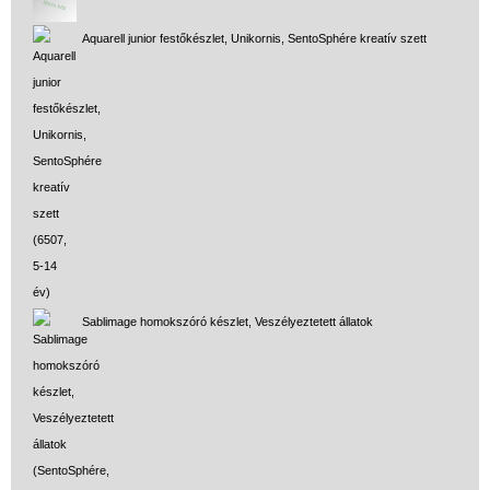
Miért vásárolj nálunk?
Aquarell junior festőkészlet, Unikornis, SentoSphére kreatív szett
Akiket támogatunk
Garancia
Játék rendelés - Az internetes
vásárlás előnyei
Reklamáció és Elállás
Sablimage homokszóró készlet, Veszélyeztetett állatok