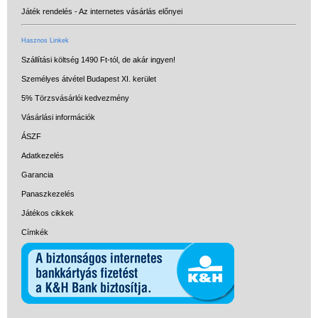
Játék rendelés - Az internetes vásárlás előnyei
Hasznos Linkek
Szállítási költség 1490 Ft-tól, de akár ingyen!
Személyes átvétel Budapest XI. kerület
5% Törzsvásárlói kedvezmény
Vásárlási információk
ÁSZF
Adatkezelés
Garancia
Panaszkezelés
Játékos cikkek
Címkék