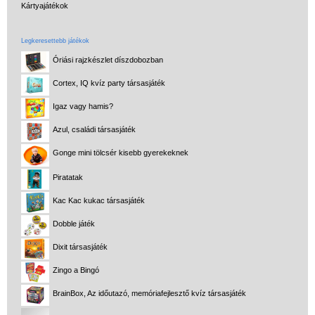
Kártyajátékok
Legkeresettebb játékok
Óriási rajzkészlet díszdobozban
Cortex, IQ kvíz party társasjáték
Igaz vagy hamis?
Azul, családi társasjáték
Vélemények
Gonge mini tölcsér kisebb gyerekeknek
Adatkezelés
Piratatak
ÁSZF
Kac Kac kukac társasjáték
Szállítási költség 1490 Ft-tól,
Dobble játék
de akár INGYEN!
Dixit társasjáték
1-3 munkanapos kiszállítás
Zingo a Bingó
5%-os törzsvásárlói
BrainBox, Az időutazó, memóriafejlesztő kvíz társasjáték
kedvezmény