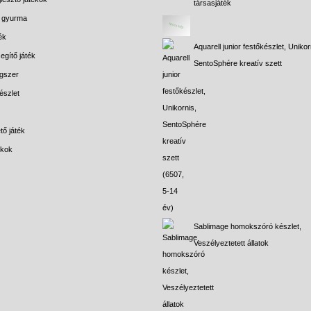
társasjáték
s gyurma
ék
Aquarell junior festőkészlet, Unikor
egítő játék
SentoSphére kreatív szett
gszer
észlet
tő játék
ékok
Sablimage homokszóró készlet,
Veszélyeztetett állatok