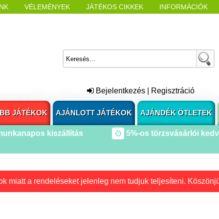
NK
VÉLEMÉNYEK
JÁTÉKOS CIKKEK
INFORMÁCIÓK
L NYITÁSAKOR
CÍMKÉK
Bejelentkezés
|
Regisztráció
BB JÁTÉKOK
AJÁNLOTT JÁTÉKOK
AJÁNDÉK ÖTLETEK
munkanapos kiszállítás
5%-os törzsvásárlói ked
k miatt a rendeléseket jelenleg nem tudjuk teljesíteni. Köszönj