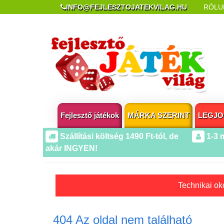
INFO@FEJLESZTOJATEKVILAG.HU
RÓLU
REKLAMÁCIÓ ÉS ELÁLLÁS
POPUP AZ OLDA
Fejlesztő játékok
MÁRKA SZERINT
LEGJO
Szállítási költség 1490 Ft-tól, de
1-3 
akár INGYEN!
Technikai oko
404 Az oldal nem található