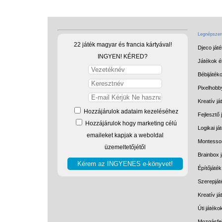
Legnépszerű
22 játék magyar és francia kártyával!
Djeco ját
INGYEN! KÉRED?
Játékok él
Bébijáték
Pixelhobb
Kreatív já
Hozzájárulok adataim kezeléséhez
Fejlesztő 
Hozzájárulok hogy marketing célú
Logikai já
emaileket kapjak a weboldal
Montessor
üzemeltetőjétől
Brainbox 
Építőjáték
Szerepját
Kreatív j
Úti játéko
Mozgásfej