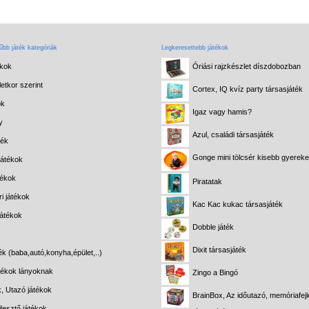
bb játék kategóriák
Legkeresettebb játékok
ékok
Óriási rajzkészlet díszdobozban
etkor szerint
Cortex, IQ kvíz party társasjáték
ok
Igaz vagy hamis?
y
Azul, családi társasjáték
ték
Gonge mini tölcsér kisebb gyerek
játékok
tékok
Piratatak
i játékok
Kac Kac kukac társasjáték
játékok
Dobble játék
Dixit társasjáték
ék (baba,autó,konyha,épület,..)
átékok lányoknak
Zingo a Bingó
k, Utazó játékok
BrainBox, Az időutazó, memóriafejl
lesztő játékok