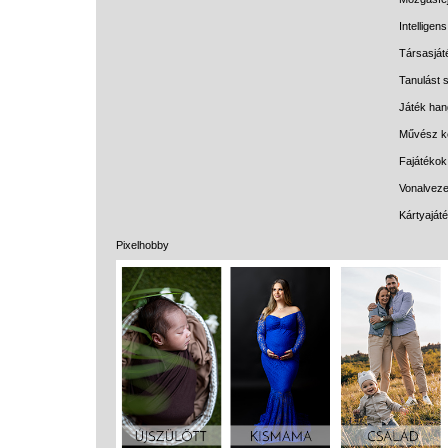
Intelligen
Társasját
Tanulást s
Játék han
Művész k
Fajátékok
Vonalveze
Kártyaját
Pixelhobby