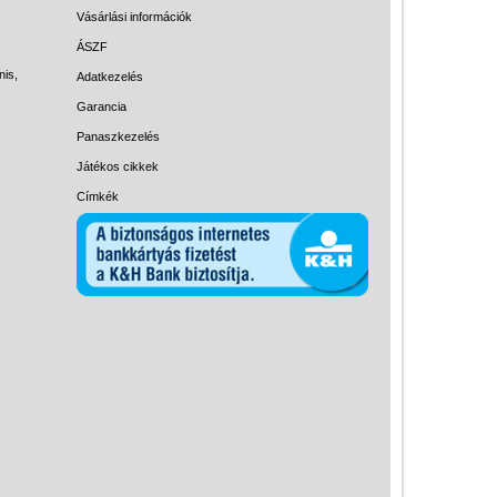
Magyar játékok
Vásárlási információk
Montessori játékok
ÁSZF
nis,
Adatkezelés
Mozgásfejlesztő játékok
Garancia
Okos partijátékok
Panaszkezelés
Oktató játékok kutyáknak
Játékos cikkek
Pasztell játékok
Címkék
Papírszínház
Pixelhobby
Puzzle
Spiegelburg játékok
Strandjátékok
Szerelés, barkácsolás, kerti
kalandozás
Szerepjáték