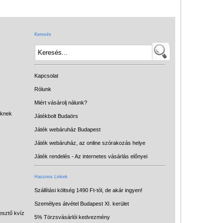
Játék hangszer
Futóbiciklik, rollerek
Keresés
Gyerekszoba
Intelligens gyurma
Iskolaszerek
Kapcsolat
Kerti játékok
Rólunk
Miért vásárolj nálunk?
Kreatív játék
eknek
Játékbolt Budaörs
Könyv
Játék webáruház Budapest
Licenszes TOP
Játék webáruház, az online szórakozás helye
gyerekajándékok
Játék rendelés - Az internetes vásárlás előnyei
Logikai játékok
Hasznos Linkek
LOGICO
Szállítási költség 1490 Ft-tól, de akár ingyen!
Személyes átvétel Budapest XI. kerület
LÜK
esztő kvíz
5% Törzsvásárlói kedvezmény