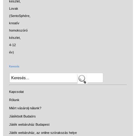
Keresés
Kapcsolat
Rólunk
Miért vásárolj nálunk?
Játékbolt Budaörs
Játék webáruház Budapest
Játék webáruház, az online szórakozás helye