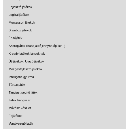
(baba,autó,konyha,épület,..)
Fejlesztő játékok
Logikai játékok
Tanulást segítő játék
Montessori játékok
Társasjáték
Brainbox játékok
Tudományos játék
Építőjáték
Szerepjáték (baba,autó,konyha,épület,..)
Úti játékok, Utazó játékok
Kreatív játékok lányoknak
Ügyességi játékok
Úti játékok, Utazó játékok
CSAK NÁLUNK - Egyedi
Mozgásfejlesztő játékok
játékok
Intelligens gyurma
Társasjáték
Tanulást segítő játék
Játék hangszer
Művész készlet
Fajátékok
Vonalvezető játék