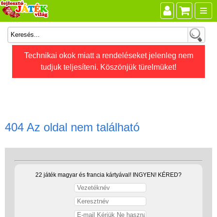
Összes játék
Technikai okok miatt a rendeléseket jelenleg nem
tudjuk teljesíteni. Köszönjük türelmüket!
Játékok életkor szerint
Legújabb Djeco játékok
AKTÍV szabadidő
Ajándéktárgyak
404 Az oldal nem található
Bébijátékok
Diafilm
Építőjáték
22 játék magyar és francia kártyával! INGYEN! KÉRED?
Foglalkoztató füzet
Fajátékok