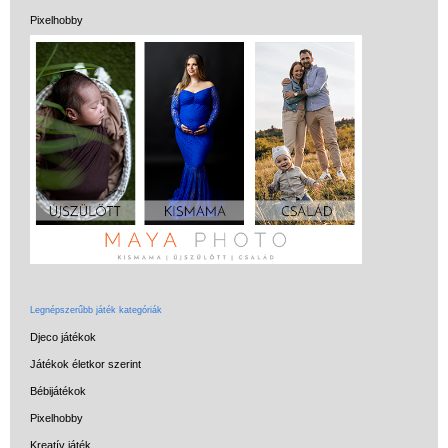
Magyar játékok
Pixelhobby
Montessori játékok
Mozgásfejlesztő játékok
Okos partijátékok
Oktató játékok kutyáknak
Pasztell játékok
Papírszínház
Pixelhobby
Puzzle
Legnépszerűbb játék kategóriák
Spiegelburg játékok
Djeco játékok
Strandjátékok
Játékok életkor szerint
Szerelés, barkácsolás, kerti
Bébijátékok
kalandozás
Pixelhobby
Szerepjáték
Kreatív játék