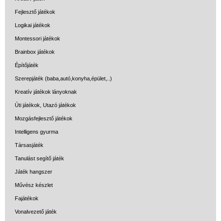
(baba,autó,konyha,épület,..)
Fejlesztő játékok
Logikai játékok
Tanulást segítő játék
Montessori játékok
Társasjáték
Brainbox játékok
Tudományos játék
Építőjáték
Szerepjáték (baba,autó,konyha,épület,..)
Úti játékok, Utazó játékok
Kreatív játékok lányoknak
Ügyességi játékok
Úti játékok, Utazó játékok
CSAK NÁLUNK - Egyedi
Mozgásfejlesztő játékok
játékok
Intelligens gyurma
Társasjáték
Tanulást segítő játék
Játék hangszer
Művész készlet
Fajátékok
Vonalvezető játék