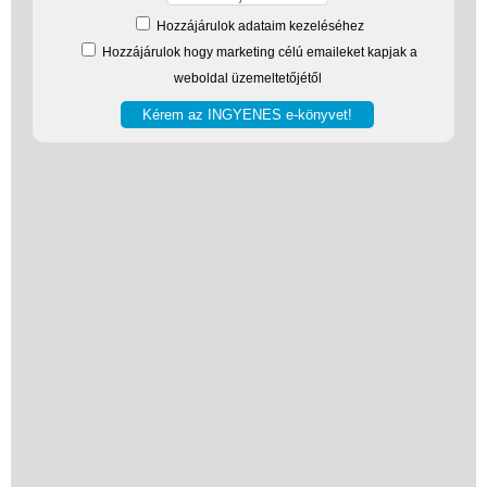
Játék hangszer
Hozzájárulok adataim kezeléséhez
Futóbiciklik, rollerek
Hozzájárulok hogy marketing célú emaileket kapjak a
weboldal üzemeltetőjétől
Gyerekszoba
Intelligens gyurma
Iskolaszerek
Kerti játékok
Kreatív játék
Könyv
Licenszes TOP
gyerekajándékok
Logikai játékok
LOGICO
LÜK