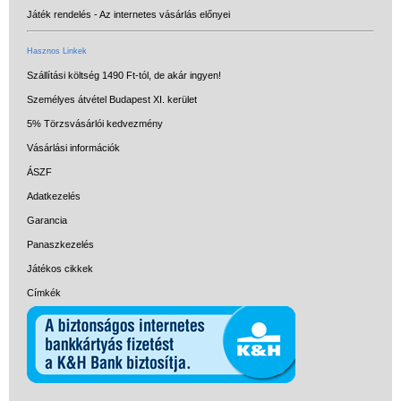
Játék rendelés - Az internetes vásárlás előnyei
Hasznos Linkek
Szállítási költség 1490 Ft-tól, de akár ingyen!
Személyes átvétel Budapest XI. kerület
5% Törzsvásárlói kedvezmény
Vásárlási információk
ÁSZF
Adatkezelés
Garancia
Panaszkezelés
Játékos cikkek
Címkék