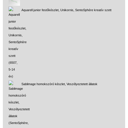
Miért vásárolj nálunk?
Aquarell junior festőkészlet, Unikornis, SentoSphére kreatív szett
Akiket támogatunk
Garancia
Játék rendelés - Az internetes
vásárlás előnyei
Reklamáció és Elállás
Sablimage homokszóró készlet, Veszélyeztetett állatok