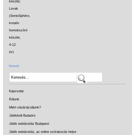
Keresés
Kapcsolat
Rólunk
Miért vásárolj nálunk?
Játékbolt Budaörs
Játék webáruház Budapest
Játék webáruház, az online szórakozás helye