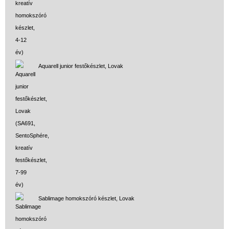
Aquarell junior festőkészlet, Lovak
Sablimage homokszóró készlet, Lovak